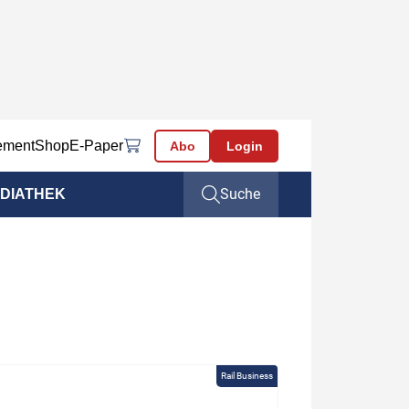
ement
Shop
E-Paper
Abo
Login
Suche
DIATHEK
Rail Business