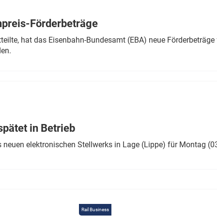
Eurailpress Career Boost
 & Komponenten
preis-Förderbeträge
ur & Ausrüstung
teilte, hat das Eisenbahn-Bundesamt (EBA) neue Förderbeträge 
den.
ätet in Betrieb
 neuen elektronischen Stellwerks in Lage (Lippe) für Montag (0
Rail Business