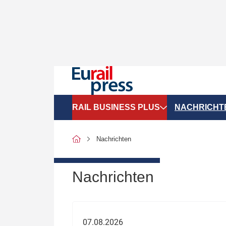
RAIL BUSINESS PLUS
NACHRICHT
Organigramme
Politik
Nachrichten
SGV-Marktdaten
Recht
SPNV-Marktdaten
Personen &
Nachrichten
Bilanzen
Unternehme
Recht
Betrieb & S
07.08.2026