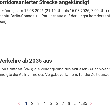
rridorsanierter Strecke angekündigt
gekündigt, am 15.08.2026 (21:10 Uhr bis 16.08.2026, 7:00 Uhr) 
hnitt Berlin-Spandau – Paulinenaue auf der jüngst korridorsan
ben).
Verkehre ab 2035 aus
n Stuttgart (VRS) die Verlängerung des aktuellen S-Bahn-Verk
ndigte die Aufnahme des Vergabeverfahrens für die Zeit danac
1
2
3
4
5
6
7
8
…
4285