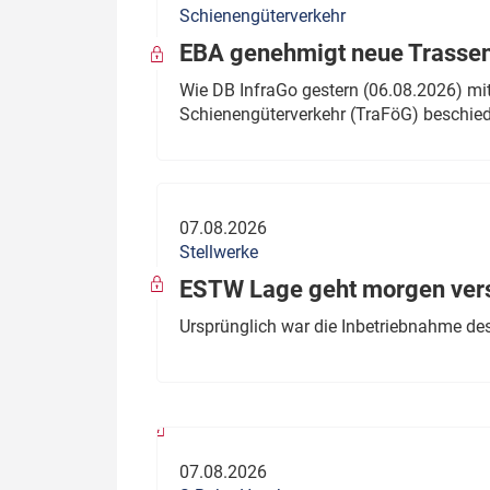
Schienengüterverkehr
Politik
Fahrzeuge
EBA genehmigt neue Trassen
Verbände: Wer spricht für
Infrastrukt
Wie DB InfraGo gestern (06.08.2026) mit
wen?
Schienengüterverkehr (TraFöG) beschie
ÖPNV
Marktplatz: Wer macht was?
Start-Up-Check
07.08.2026
Thema des Monats
Stellwerke
Dossier: Generalsanierung
ESTW Lage geht morgen versp
Dossier: ETCS
Ursprünglich war die Inbetriebnahme des
Dossier:
Stellwerksbesetzung
07.08.2026