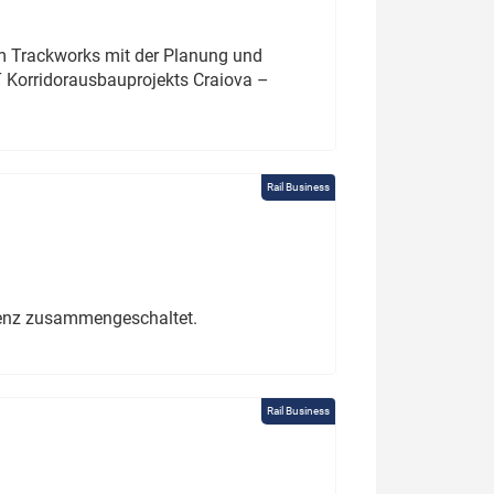
um Trackworks mit der Planung und
 Korridorausbauprojekts Craiova –
Rail Business
erenz zusammengeschaltet.
Rail Business