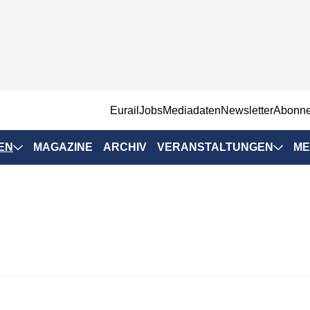
EurailJobs
Mediadaten
Newsletter
Abonn
EN
MAGAZINE
ARCHIV
VERANSTALTUNGEN
ME
Eurailpress-
Veranstaltungen
Rad-Schiene Tagung
 Positionen
IRSA 2025
n & Märkte
Branchentermine
ervices