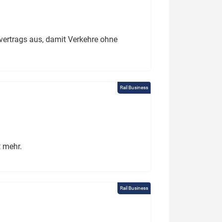
ertrags aus, damit Verkehre ohne
Rail Business
t mehr.
Rail Business