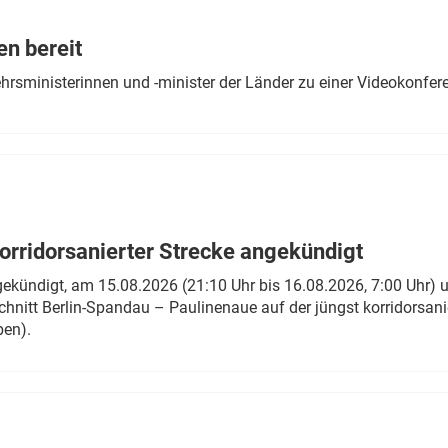
Eurailpress Career Boost
 & Komponenten
en bereit
ur & Ausrüstung
ehrsministerinnen und -minister der Länder zu einer Videokonf
rridorsanierter Strecke angekündigt
gekündigt, am 15.08.2026 (21:10 Uhr bis 16.08.2026, 7:00 Uhr) 
hnitt Berlin-Spandau – Paulinenaue auf der jüngst korridorsan
ben).