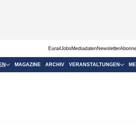
EurailJobs
Mediadaten
Newsletter
Abonn
EN
MAGAZINE
ARCHIV
VERANSTALTUNGEN
ME
Eurailpress-
Veranstaltungen
Rad-Schiene Tagung
 Positionen
IRSA 2025
n & Märkte
Branchentermine
ervices