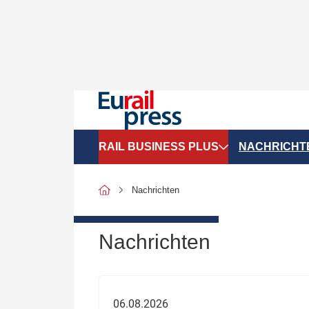
RAIL BUSINESS PLUS
NACHRICHT
Organigramme
Politik
Nachrichten
SGV-Marktdaten
Recht
SPNV-Marktdaten
Personen &
Nachrichten
Bilanzen
Unternehme
Recht
Betrieb & S
06.08.2026