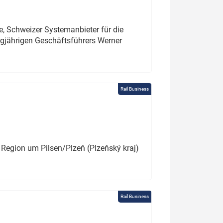
e, Schweizer Systemanbieter für die
angjährigen Geschäftsführers Werner
Rail Business
 Region um Pilsen/Plzeň (Plzeňský kraj)
Rail Business