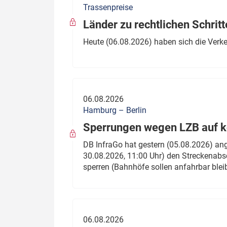
Trassenpreise
Politik
Fahrzeuge
Länder zu rechtlichen Schritt
Verbände: Wer spricht für
Infrastrukt
Heute (06.08.2026) haben sich die Verk
wen?
ÖPNV
Marktplatz: Wer macht was?
Start-Up-Check
06.08.2026
Thema des Monats
Hamburg – Berlin
Sperrungen wegen LZB auf ko
Dossier: Generalsanierung
DB InfraGo hat gestern (05.08.2026) an
Dossier: ETCS
30.08.2026, 11:00 Uhr) den Streckenabsc
sperren (Bahnhöfe sollen anfahrbar blei
Dossier:
Stellwerksbesetzung
06.08.2026