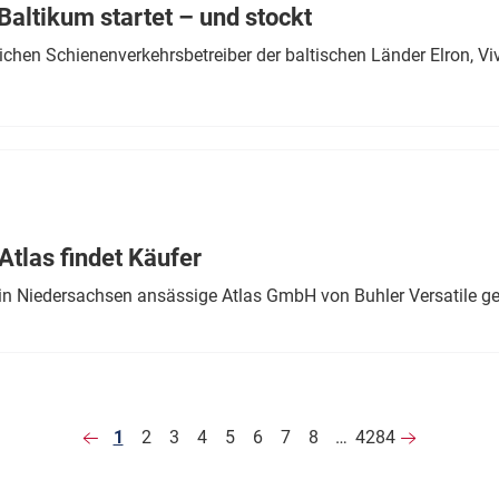
altikum startet – und stockt
chen Schienenverkehrsbetreiber der baltischen Länder Elron, V
tlas findet Käufer
in Niedersachsen ansässige Atlas GmbH von Buhler Versatile ge
1
2
3
4
5
6
7
8
…
4284