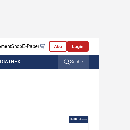
ement
Shop
E-Paper
Abo
Login
Suche
DIATHEK
Rail Business