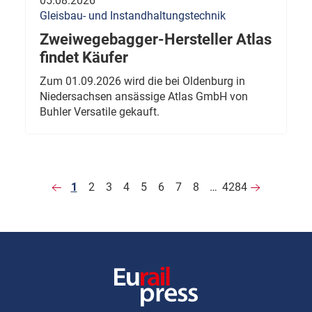
05.08.2026
Gleisbau- und Instandhaltungstechnik
Zweiwegebagger-Hersteller Atlas
findet Käufer
Zum 01.09.2026 wird die bei Oldenburg in
Niedersachsen ansässige Atlas GmbH von
Buhler Versatile gekauft.
1
2
3
4
5
6
7
8
…
4284