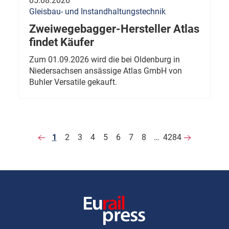
05.08.2026
Gleisbau- und Instandhaltungstechnik
Zweiwegebagger-Hersteller Atlas
findet Käufer
Zum 01.09.2026 wird die bei Oldenburg in
Niedersachsen ansässige Atlas GmbH von
Buhler Versatile gekauft.
1
2
3
4
5
6
7
8
…
4284