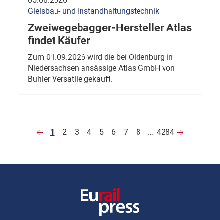
05.08.2026
Gleisbau- und Instandhaltungstechnik
Zweiwegebagger-Hersteller Atlas
findet Käufer
Zum 01.09.2026 wird die bei Oldenburg in
Niedersachsen ansässige Atlas GmbH von
Buhler Versatile gekauft.
1
2
3
4
5
6
7
8
…
4284