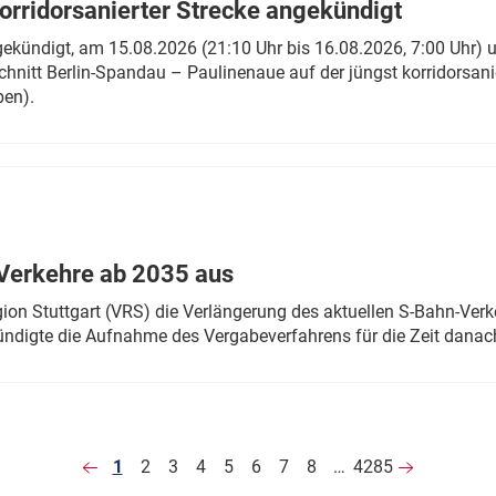
rridorsanierter Strecke angekündigt
gekündigt, am 15.08.2026 (21:10 Uhr bis 16.08.2026, 7:00 Uhr) 
hnitt Berlin-Spandau – Paulinenaue auf der jüngst korridorsan
ben).
Verkehre ab 2035 aus
n Stuttgart (VRS) die Verlängerung des aktuellen S-Bahn-Verk
ndigte die Aufnahme des Vergabeverfahrens für die Zeit danac
1
2
3
4
5
6
7
8
…
4285