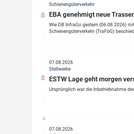
Schienengüterverkehr
Politik
Fahrzeuge
EBA genehmigt neue Trassen
Verbände: Wer spricht für
Infrastrukt
Wie DB InfraGo gestern (06.08.2026) mit
wen?
Schienengüterverkehr (TraFöG) beschie
ÖPNV
Marktplatz: Wer macht was?
Start-Up-Check
07.08.2026
Thema des Monats
Stellwerke
Dossier: Generalsanierung
ESTW Lage geht morgen versp
Dossier: ETCS
Ursprünglich war die Inbetriebnahme des
Dossier:
Stellwerksbesetzung
07.08.2026