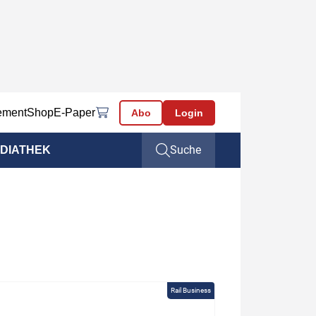
ement
Shop
E-Paper
Abo
Login
Suche
DIATHEK
Rail Business