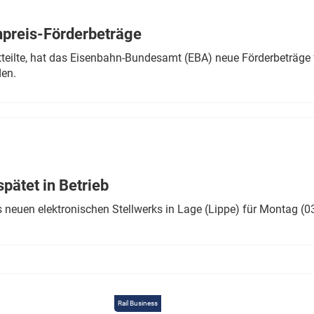
Eurailpress Career Boost
 & Komponenten
preis-Förderbeträge
ur & Ausrüstung
teilte, hat das Eisenbahn-Bundesamt (EBA) neue Förderbeträge 
den.
ätet in Betrieb
 neuen elektronischen Stellwerks in Lage (Lippe) für Montag (0
Rail Business