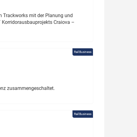
um Trackworks mit der Planung und
 Korridorausbauprojekts Craiova –
Rail Business
erenz zusammengeschaltet.
Rail Business