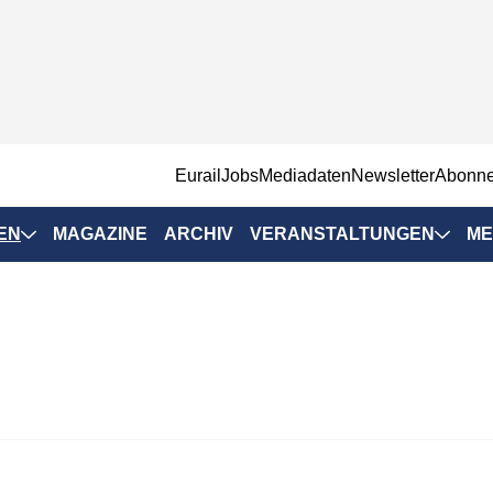
EurailJobs
Mediadaten
Newsletter
Abonn
EN
MAGAZINE
ARCHIV
VERANSTALTUNGEN
ME
Eurailpress-
Veranstaltungen
Rad-Schiene Tagung
 Positionen
IRSA 2025
n & Märkte
Branchentermine
ervices