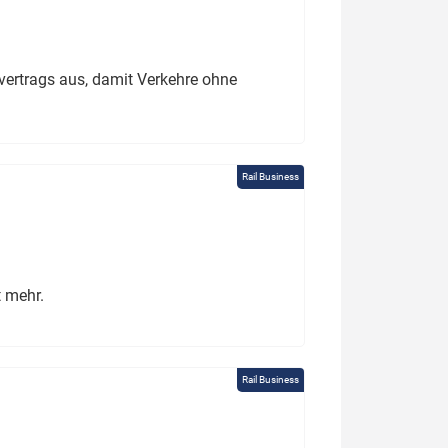
ertrags aus, damit Verkehre ohne
Rail Business
t mehr.
Rail Business