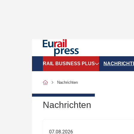
RAIL BUSINESS PLUS
NACHRICHT
Organigramme
Politik
Nachrichten
SGV-Marktdaten
Recht
SPNV-Marktdaten
Personen &
Nachrichten
Bilanzen
Unternehme
Recht
Betrieb & S
07.08.2026