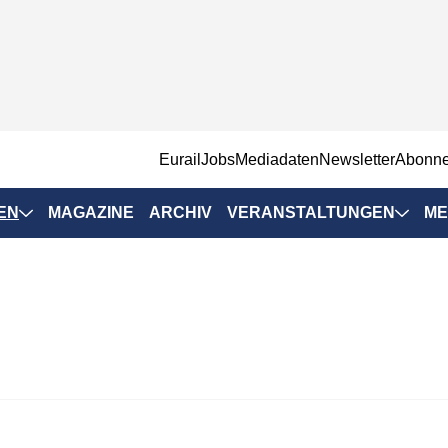
EurailJobs
Mediadaten
Newsletter
Abonn
EN
MAGAZINE
ARCHIV
VERANSTALTUNGEN
ME
Eurailpress-
Veranstaltungen
Rad-Schiene Tagung
 Positionen
IRSA 2025
n & Märkte
Branchentermine
ervices