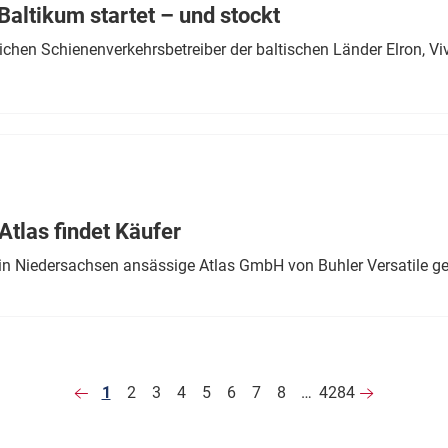
altikum startet – und stockt
chen Schienenverkehrsbetreiber der baltischen Länder Elron, V
tlas findet Käufer
in Niedersachsen ansässige Atlas GmbH von Buhler Versatile ge
1
2
3
4
5
6
7
8
…
4284