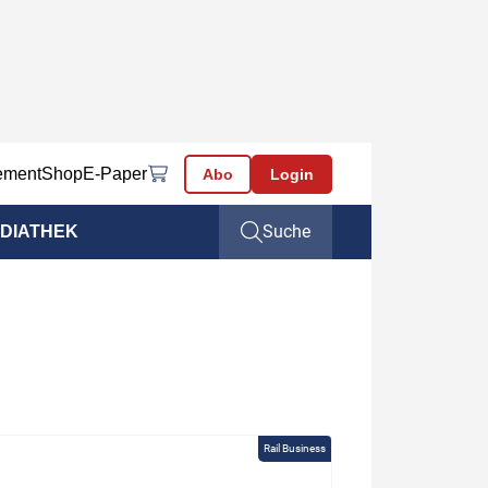
ement
Shop
E-Paper
Abo
Login
Suche
DIATHEK
Rail Business