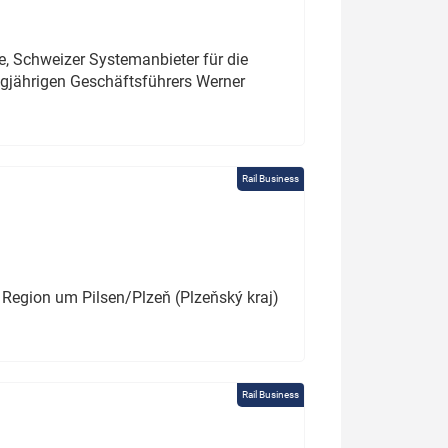
e, Schweizer Systemanbieter für die
angjährigen Geschäftsführers Werner
Rail Business
 Region um Pilsen/Plzeň (Plzeňský kraj)
Rail Business