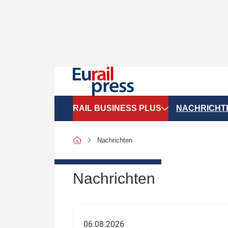
RAIL BUSINESS PLUS
NACHRICHT
Organigramme
Politik
Nachrichten
SGV-Marktdaten
Recht
SPNV-Marktdaten
Personen &
Nachrichten
Bilanzen
Unternehme
Recht
Betrieb & S
06.08.2026