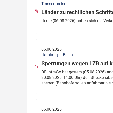
Trassenpreise
Politik
Fahrzeuge
Länder zu rechtlichen Schritt
Verbände: Wer spricht für
Infrastrukt
Heute (06.08.2026) haben sich die Verk
wen?
ÖPNV
Marktplatz: Wer macht was?
Start-Up-Check
06.08.2026
Thema des Monats
Hamburg – Berlin
Sperrungen wegen LZB auf ko
Dossier: Generalsanierung
DB InfraGo hat gestern (05.08.2026) an
Dossier: ETCS
30.08.2026, 11:00 Uhr) den Streckenabsc
sperren (Bahnhöfe sollen anfahrbar blei
Dossier:
Stellwerksbesetzung
06.08.2026