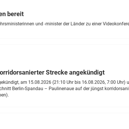
Eurailpress Career Boost
 & Komponenten
en bereit
ur & Ausrüstung
ehrsministerinnen und -minister der Länder zu einer Videokonf
rridorsanierter Strecke angekündigt
gekündigt, am 15.08.2026 (21:10 Uhr bis 16.08.2026, 7:00 Uhr) 
hnitt Berlin-Spandau – Paulinenaue auf der jüngst korridorsan
ben).