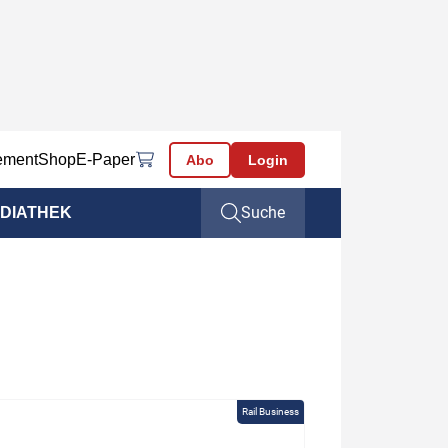
ement
Shop
E-Paper
Abo
Login
Suche
DIATHEK
Rail Business