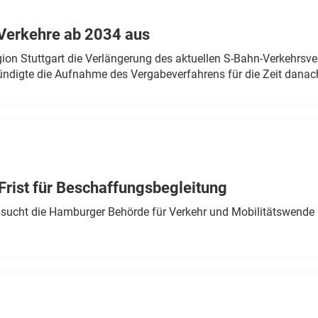
Eurailpress Career Boost
 & Komponenten
Verkehre ab 2034 aus
ur & Ausrüstung
n Stuttgart die Verlängerung des aktuellen S-Bahn-Verkehrsve
ndigte die Aufnahme des Vergabeverfahrens für die Zeit danac
Frist für Beschaffungsbegleitung
sucht die Hamburger Behörde für Verkehr und Mobilitätswende a