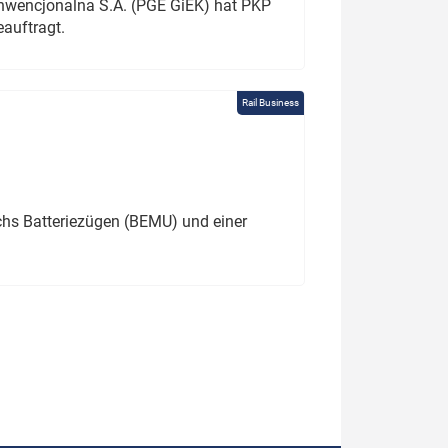
onwencjonalna S.A. (PGE GiEK) hat PKP
auftragt.
Rail Business
chs Batteriezügen (BEMU) und einer