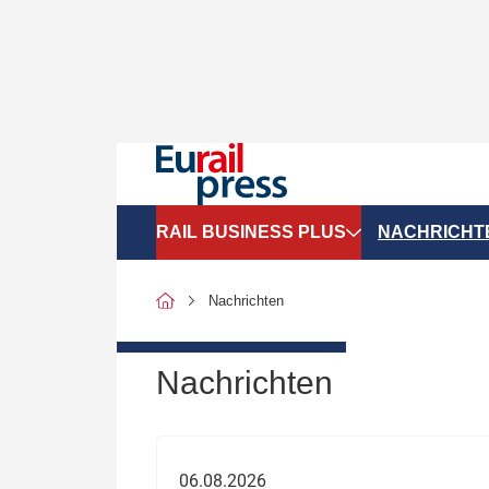
RAIL BUSINESS PLUS
NACHRICHT
Organigramme
Politik
Nachrichten
SGV-Marktdaten
Recht
SPNV-Marktdaten
Personen &
Nachrichten
Bilanzen
Unternehme
Recht
Betrieb & S
06.08.2026