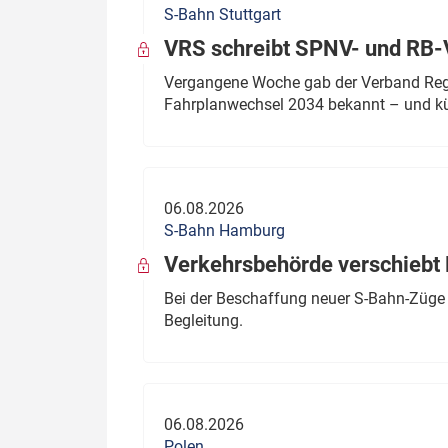
S-Bahn Stuttgart
Politik
Fahrzeuge
VRS schreibt SPNV- und RB-
Verbände: Wer spricht für
Infrastrukt
Vergangene Woche gab der Verband Regio
wen?
Fahrplanwechsel 2034 bekannt – und kü
ÖPNV
Marktplatz: Wer macht was?
Start-Up-Check
06.08.2026
Thema des Monats
S-Bahn Hamburg
Dossier: Generalsanierung
Verkehrsbehörde verschiebt 
Dossier: ETCS
Bei der Beschaffung neuer S-Bahn-Züge 
Begleitung.
Dossier:
Stellwerksbesetzung
06.08.2026
Polen