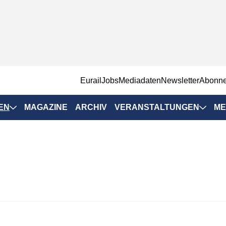
EurailJobs
Mediadaten
Newsletter
Abonn
EN
MAGAZINE
ARCHIV
VERANSTALTUNGEN
ME
Eurailpress-
Veranstaltungen
Rad-Schiene Tagung
 Positionen
IRSA 2025
n & Märkte
Branchentermine
ervices