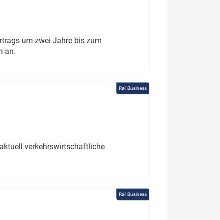
rtrags um zwei Jahre bis zum
h an.
Rail Business
ktuell verkehrswirtschaftliche
Rail Business