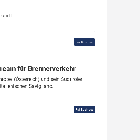
kauft.
Rail Business
tream für Brennerverkehr
obel (Österreich) und sein Südtiroler
italienischen Savigliano.
Rail Business