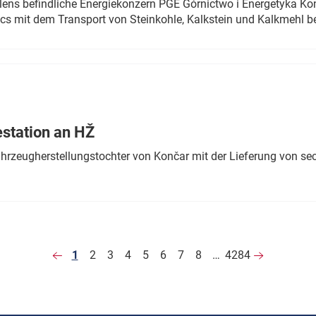
olens befindliche Energiekonzern PGE Górnictwo i Energetyka K
cs mit dem Transport von Steinkohle, Kalkstein und Kalkmehl be
estation an HŽ
ahrzeugherstellungstochter von Končar mit der Lieferung von se
1
2
3
4
5
6
7
8
…
4284