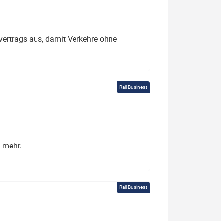
ertrags aus, damit Verkehre ohne
Rail Business
t mehr.
Rail Business