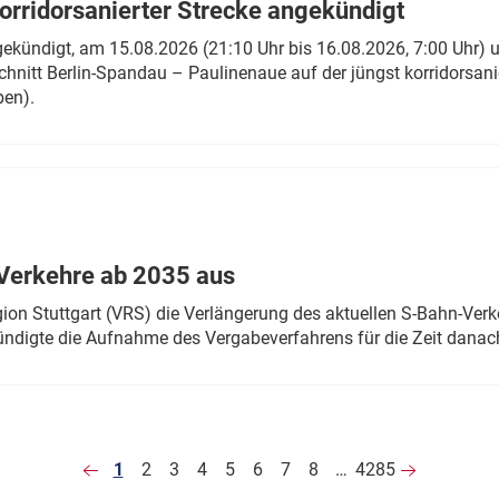
rridorsanierter Strecke angekündigt
gekündigt, am 15.08.2026 (21:10 Uhr bis 16.08.2026, 7:00 Uhr) 
hnitt Berlin-Spandau – Paulinenaue auf der jüngst korridorsan
ben).
Verkehre ab 2035 aus
n Stuttgart (VRS) die Verlängerung des aktuellen S-Bahn-Verk
ndigte die Aufnahme des Vergabeverfahrens für die Zeit danac
1
2
3
4
5
6
7
8
…
4285