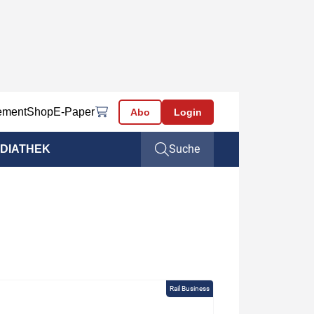
ement
Shop
E-Paper
Abo
Login
Suche
DIATHEK
Rail Business