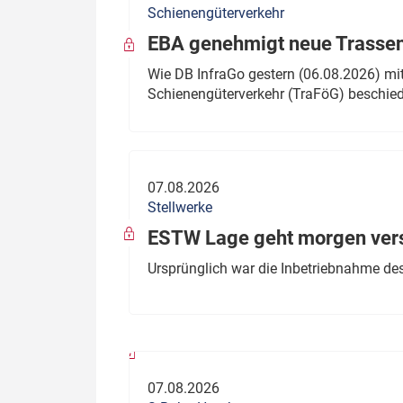
Schienengüterverkehr
Politik
Fahrzeuge
EBA genehmigt neue Trassen
Verbände: Wer spricht für
Infrastrukt
Wie DB InfraGo gestern (06.08.2026) mit
wen?
Schienengüterverkehr (TraFöG) beschie
ÖPNV
Marktplatz: Wer macht was?
Start-Up-Check
07.08.2026
Thema des Monats
Stellwerke
Dossier: Generalsanierung
ESTW Lage geht morgen versp
Dossier: ETCS
Ursprünglich war die Inbetriebnahme des
Dossier:
Stellwerksbesetzung
07.08.2026