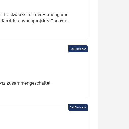
um Trackworks mit der Planung und
 Korridorausbauprojekts Craiova –
Rail Business
erenz zusammengeschaltet.
Rail Business