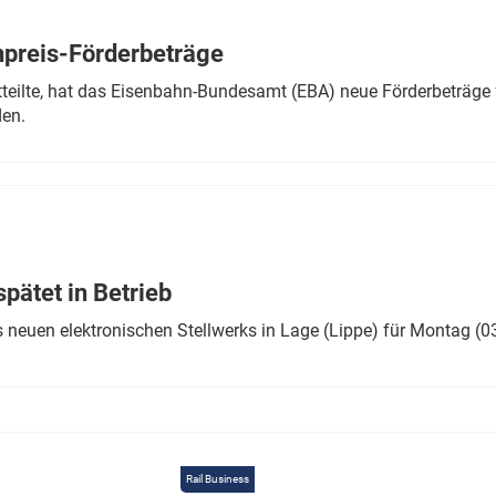
Eurailpress Career Boost
 & Komponenten
preis-Förderbeträge
ur & Ausrüstung
teilte, hat das Eisenbahn-Bundesamt (EBA) neue Förderbeträge 
den.
ätet in Betrieb
 neuen elektronischen Stellwerks in Lage (Lippe) für Montag (0
Rail Business