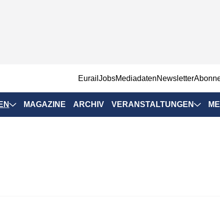
EurailJobs
Mediadaten
Newsletter
Abonn
EN
MAGAZINE
ARCHIV
VERANSTALTUNGEN
ME
Eurailpress-
Veranstaltungen
Rad-Schiene Tagung
 Positionen
IRSA 2025
n & Märkte
Branchentermine
ervices