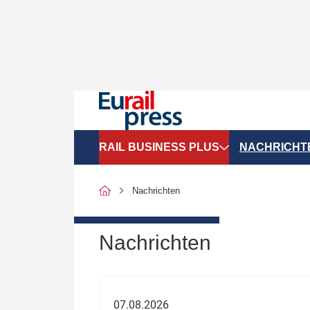
RAIL BUSINESS PLUS
NACHRICHT
Organigramme
Politik
Nachrichten
SGV-Marktdaten
Recht
SPNV-Marktdaten
Personen &
Nachrichten
Bilanzen
Unternehme
Recht
Betrieb & S
07.08.2026