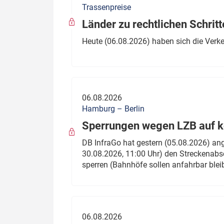
Trassenpreise
Politik
Fahrzeuge
Länder zu rechtlichen Schritt
Verbände: Wer spricht für
Infrastrukt
Heute (06.08.2026) haben sich die Verk
wen?
ÖPNV
Marktplatz: Wer macht was?
Start-Up-Check
06.08.2026
Thema des Monats
Hamburg – Berlin
Sperrungen wegen LZB auf ko
Dossier: Generalsanierung
DB InfraGo hat gestern (05.08.2026) an
Dossier: ETCS
30.08.2026, 11:00 Uhr) den Streckenabsc
sperren (Bahnhöfe sollen anfahrbar blei
Dossier:
Stellwerksbesetzung
06.08.2026