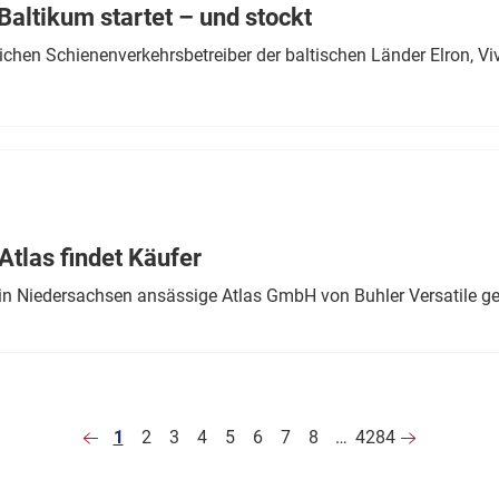
altikum startet – und stockt
chen Schienenverkehrsbetreiber der baltischen Länder Elron, V
tlas findet Käufer
in Niedersachsen ansässige Atlas GmbH von Buhler Versatile ge
1
2
3
4
5
6
7
8
…
4284