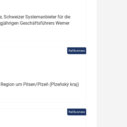
e, Schweizer Systemanbieter für die
angjährigen Geschäftsführers Werner
Rail Business
 Region um Pilsen/Plzeň (Plzeňský kraj)
Rail Business