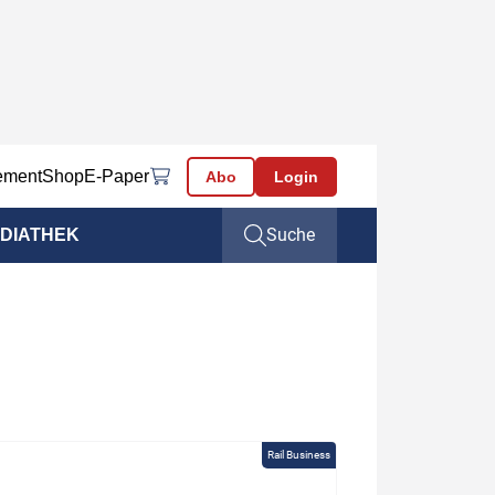
ement
Shop
E-Paper
Abo
Login
Suche
DIATHEK
Rail Business