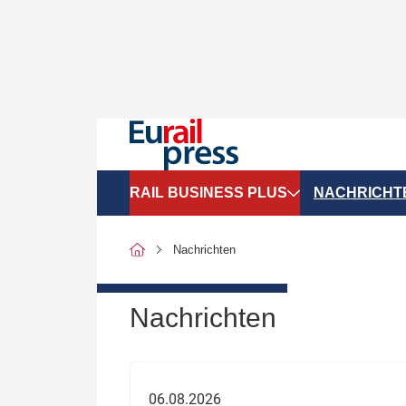
RAIL BUSINESS PLUS
NACHRICHT
Organigramme
Politik
Nachrichten
SGV-Marktdaten
Recht
SPNV-Marktdaten
Personen &
Nachrichten
Bilanzen
Unternehme
Recht
Betrieb & S
06.08.2026