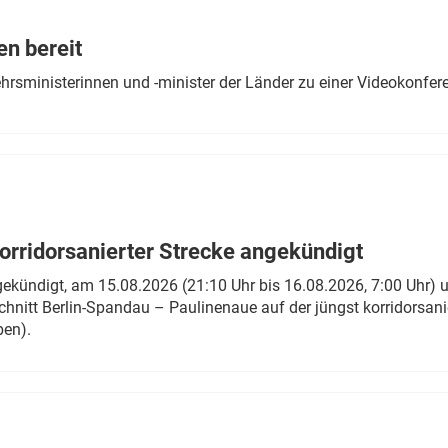
Eurailpress Career Boost
 & Komponenten
en bereit
ur & Ausrüstung
ehrsministerinnen und -minister der Länder zu einer Videokonf
rridorsanierter Strecke angekündigt
gekündigt, am 15.08.2026 (21:10 Uhr bis 16.08.2026, 7:00 Uhr) 
hnitt Berlin-Spandau – Paulinenaue auf der jüngst korridorsan
ben).