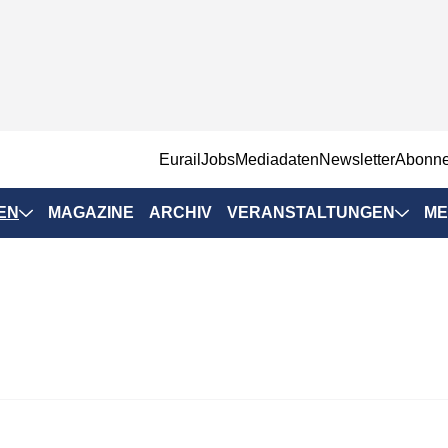
EurailJobs
Mediadaten
Newsletter
Abonn
EN
MAGAZINE
ARCHIV
VERANSTALTUNGEN
ME
Eurailpress-
Veranstaltungen
Rad-Schiene Tagung
 Positionen
IRSA 2025
n & Märkte
Branchentermine
ervices