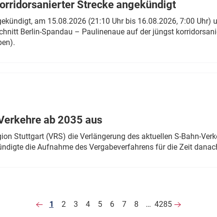
rridorsanierter Strecke angekündigt
gekündigt, am 15.08.2026 (21:10 Uhr bis 16.08.2026, 7:00 Uhr) 
hnitt Berlin-Spandau – Paulinenaue auf der jüngst korridorsan
ben).
Verkehre ab 2035 aus
n Stuttgart (VRS) die Verlängerung des aktuellen S-Bahn-Verk
ndigte die Aufnahme des Vergabeverfahrens für die Zeit danac
1
2
3
4
5
6
7
8
…
4285