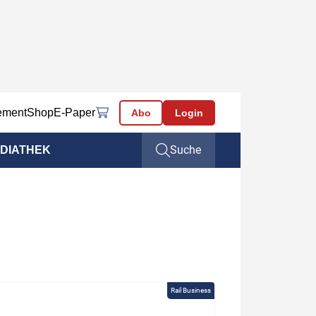
ement
Shop
E-Paper
Abo
Login
Suche
DIATHEK
Rail Business