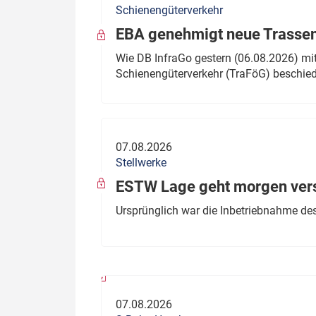
Schienengüterverkehr
Politik
Fahrzeuge
EBA genehmigt neue Trassen
Verbände: Wer spricht für
Infrastrukt
Wie DB InfraGo gestern (06.08.2026) mit
wen?
Schienengüterverkehr (TraFöG) beschie
ÖPNV
Marktplatz: Wer macht was?
Start-Up-Check
07.08.2026
Thema des Monats
Stellwerke
Dossier: Generalsanierung
ESTW Lage geht morgen versp
Dossier: ETCS
Ursprünglich war die Inbetriebnahme des
Dossier:
Stellwerksbesetzung
07.08.2026