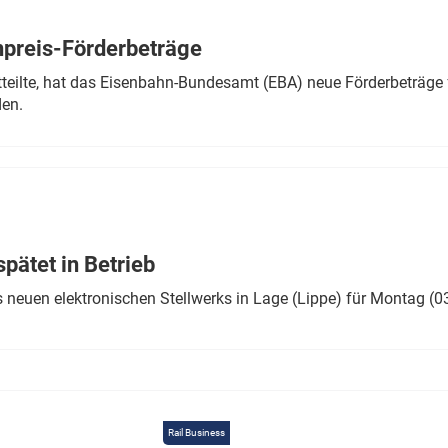
Eurailpress Career Boost
 & Komponenten
preis-Förderbeträge
ur & Ausrüstung
teilte, hat das Eisenbahn-Bundesamt (EBA) neue Förderbeträge 
den.
ätet in Betrieb
 neuen elektronischen Stellwerks in Lage (Lippe) für Montag (0
Rail Business