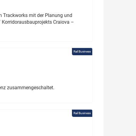
um Trackworks mit der Planung und
 Korridorausbauprojekts Craiova –
Rail Business
erenz zusammengeschaltet.
Rail Business