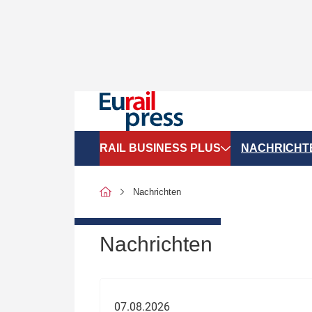
RAIL BUSINESS PLUS
NACHRICHT
Organigramme
Politik
Nachrichten
SGV-Marktdaten
Recht
SPNV-Marktdaten
Personen &
Nachrichten
Bilanzen
Unternehme
Recht
Betrieb & S
07.08.2026