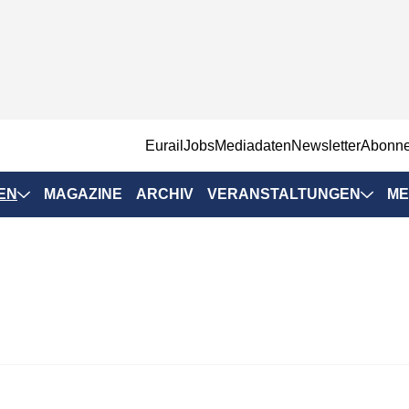
EurailJobs
Mediadaten
Newsletter
Abonn
EN
MAGAZINE
ARCHIV
VERANSTALTUNGEN
ME
Eurailpress-
Veranstaltungen
Rad-Schiene Tagung
 Positionen
IRSA 2025
n & Märkte
Branchentermine
ervices