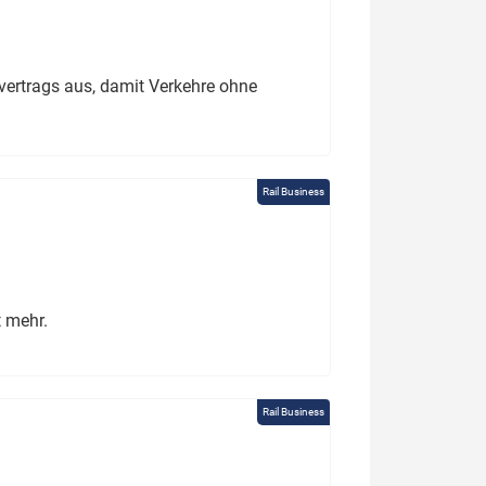
ertrags aus, damit Verkehre ohne
Rail Business
t mehr.
Rail Business