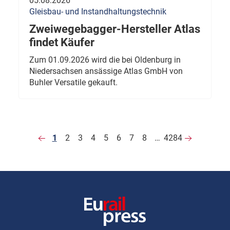
05.08.2026
Gleisbau- und Instandhaltungstechnik
Zweiwegebagger-Hersteller Atlas
findet Käufer
Zum 01.09.2026 wird die bei Oldenburg in
Niedersachsen ansässige Atlas GmbH von
Buhler Versatile gekauft.
1
2
3
4
5
6
7
8
…
4284