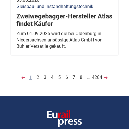
05.08.2026
Gleisbau- und Instandhaltungstechnik
Zweiwegebagger-Hersteller Atlas
findet Käufer
Zum 01.09.2026 wird die bei Oldenburg in
Niedersachsen ansässige Atlas GmbH von
Buhler Versatile gekauft.
1
2
3
4
5
6
7
8
…
4284