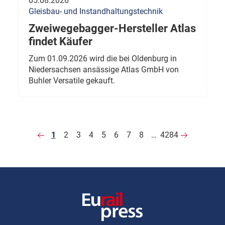
05.08.2026
Gleisbau- und Instandhaltungstechnik
Zweiwegebagger-Hersteller Atlas
findet Käufer
Zum 01.09.2026 wird die bei Oldenburg in
Niedersachsen ansässige Atlas GmbH von
Buhler Versatile gekauft.
1
2
3
4
5
6
7
8
…
4284