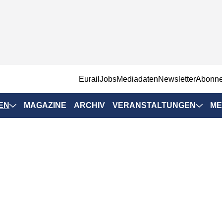
EurailJobs
Mediadaten
Newsletter
Abonn
EN
MAGAZINE
ARCHIV
VERANSTALTUNGEN
ME
Eurailpress-
Veranstaltungen
Rad-Schiene Tagung
 Positionen
IRSA 2025
n & Märkte
Branchentermine
ervices