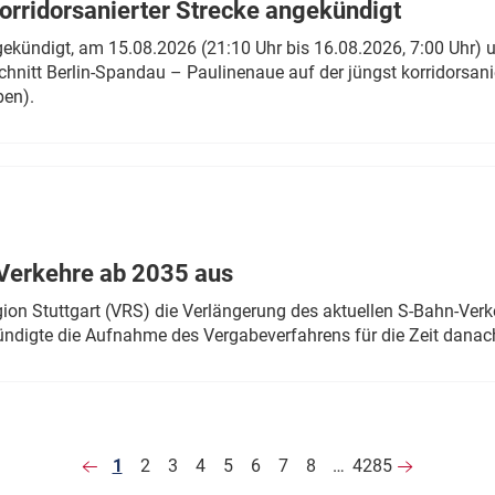
rridorsanierter Strecke angekündigt
gekündigt, am 15.08.2026 (21:10 Uhr bis 16.08.2026, 7:00 Uhr) 
hnitt Berlin-Spandau – Paulinenaue auf der jüngst korridorsan
ben).
Verkehre ab 2035 aus
n Stuttgart (VRS) die Verlängerung des aktuellen S-Bahn-Verk
ndigte die Aufnahme des Vergabeverfahrens für die Zeit danac
1
2
3
4
5
6
7
8
…
4285