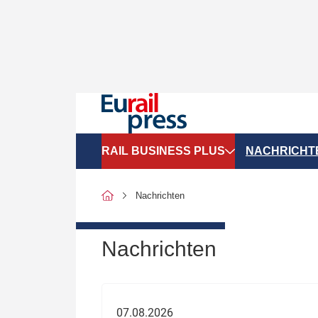
RAIL BUSINESS PLUS
NACHRICHT
Organigramme
Politik
Nachrichten
SGV-Marktdaten
Recht
SPNV-Marktdaten
Personen &
Nachrichten
Bilanzen
Unternehme
Recht
Betrieb & S
07.08.2026