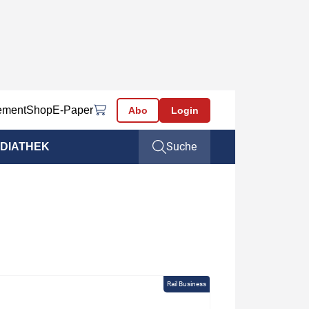
ement
Shop
E-Paper
Abo
Login
Suche
DIATHEK
Rail Business