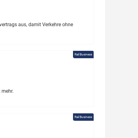
ertrags aus, damit Verkehre ohne
Rail Business
t mehr.
Rail Business