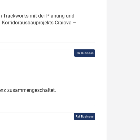
um Trackworks mit der Planung und
 Korridorausbauprojekts Craiova –
Rail Business
erenz zusammengeschaltet.
Rail Business