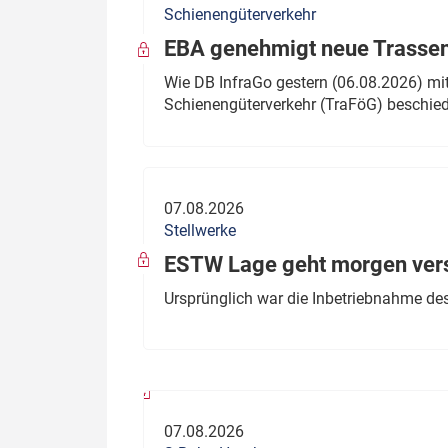
Schienengüterverkehr
Politik
Fahrzeuge
EBA genehmigt neue Trassen
Verbände: Wer spricht für
Infrastrukt
Wie DB InfraGo gestern (06.08.2026) mit
wen?
Schienengüterverkehr (TraFöG) beschie
ÖPNV
Marktplatz: Wer macht was?
Start-Up-Check
07.08.2026
Thema des Monats
Stellwerke
Dossier: Generalsanierung
ESTW Lage geht morgen versp
Dossier: ETCS
Ursprünglich war die Inbetriebnahme des
Dossier:
Stellwerksbesetzung
07.08.2026