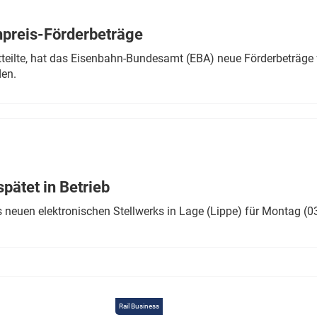
Eurailpress Career Boost
 & Komponenten
preis-Förderbeträge
ur & Ausrüstung
teilte, hat das Eisenbahn-Bundesamt (EBA) neue Förderbeträge 
den.
ätet in Betrieb
 neuen elektronischen Stellwerks in Lage (Lippe) für Montag (0
Rail Business