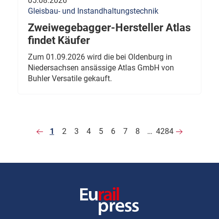
05.08.2026
Gleisbau- und Instandhaltungstechnik
Zweiwegebagger-Hersteller Atlas
findet Käufer
Zum 01.09.2026 wird die bei Oldenburg in
Niedersachsen ansässige Atlas GmbH von
Buhler Versatile gekauft.
1
2
3
4
5
6
7
8
…
4284