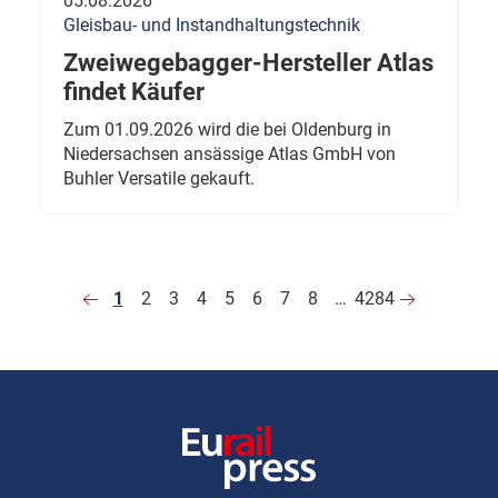
05.08.2026
Gleisbau- und Instandhaltungstechnik
Zweiwegebagger-Hersteller Atlas
findet Käufer
Zum 01.09.2026 wird die bei Oldenburg in
Niedersachsen ansässige Atlas GmbH von
Buhler Versatile gekauft.
1
2
3
4
5
6
7
8
…
4284