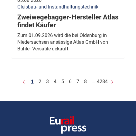
05.08.2026
Gleisbau- und Instandhaltungstechnik
Zweiwegebagger-Hersteller Atlas
findet Käufer
Zum 01.09.2026 wird die bei Oldenburg in
Niedersachsen ansässige Atlas GmbH von
Buhler Versatile gekauft.
1
2
3
4
5
6
7
8
…
4284