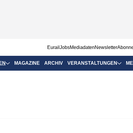
EurailJobs
Mediadaten
Newsletter
Abonn
EN
MAGAZINE
ARCHIV
VERANSTALTUNGEN
ME
Eurailpress-
Veranstaltungen
Rad-Schiene Tagung
 Positionen
IRSA 2025
n & Märkte
Branchentermine
ervices