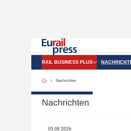
RAIL BUSINESS PLUS
NACHRICHT
Organigramme
Politik
Nachrichten
SGV-Marktdaten
Recht
SPNV-Marktdaten
Personen &
Nachrichten
Bilanzen
Unternehme
Recht
Betrieb & S
05.08.2026