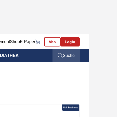
ement
Shop
E-Paper
Abo
Login
Suche
DIATHEK
Rail Business