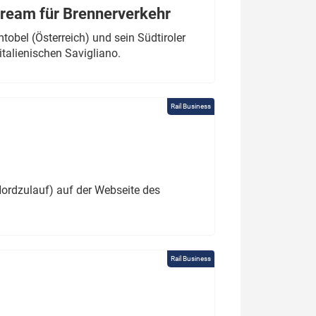
tream für Brennerverkehr
obel (Österreich) und sein Südtiroler
italienischen Savigliano.
Rail Business
ordzulauf) auf der Webseite des
Rail Business