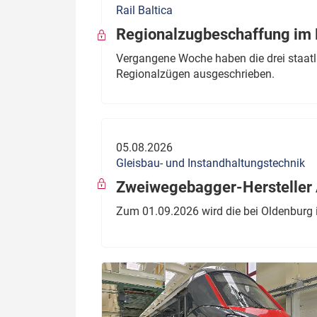
Rail Baltica
Politik
Fahrzeuge
Regionalzugbeschaffung im B
Verbände: Wer spricht für
Infrastrukt
Vergangene Woche haben die drei staatli
wen?
Regionalzügen ausgeschrieben.
ÖPNV
Marktplatz: Wer macht was?
Start-Up-Check
05.08.2026
Thema des Monats
Gleisbau- und Instandhaltungstechnik
Dossier: Generalsanierung
Zweiwegebagger-Hersteller A
Dossier: ETCS
Zum 01.09.2026 wird die bei Oldenburg 
Dossier:
Stellwerksbesetzung