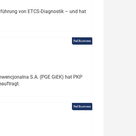
chführung von ETCS-Diagnostik – und hat
Rail Business
onwencjonalna S.A. (PGE GiEK) hat PKP
auftragt.
Rail Business