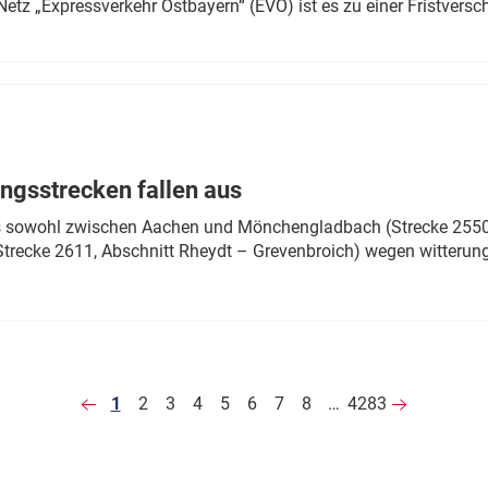
Netz „Expressverkehr Ostbayern“ (EVO) ist es zu einer Fristver
ngsstrecken fallen aus
 es sowohl zwischen Aachen und Mönchengladbach (Strecke 2550,
recke 2611, Abschnitt Rheydt – Grevenbroich) wegen witterun
1
2
3
4
5
6
7
8
…
4283