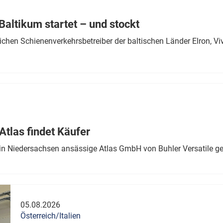
Eurailpress Career Boost
 & Komponenten
altikum startet – und stockt
ur & Ausrüstung
chen Schienenverkehrsbetreiber der baltischen Länder Elron, V
tlas findet Käufer
in Niedersachsen ansässige Atlas GmbH von Buhler Versatile ge
05.08.2026
Österreich/Italien