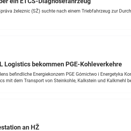
ber ein ETCS-Diagnosefahrzeug
r Správa železnic (SŽ) suchte nach einem Triebfahrzeug zur Dur
TL Logistics bekommen PGE-Kohleverkehre
olens befindliche Energiekonzern PGE Górnictwo i Energetyka K
cs mit dem Transport von Steinkohle, Kalkstein und Kalkmehl be
estation an HŽ