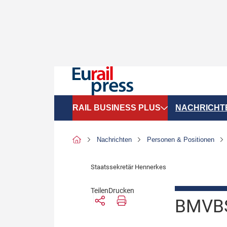
RAIL BUSINESS PLUS
NACHRICHT
Organigramme
Politik
Nachrichten
Personen & Positionen
SGV-Marktdaten
Recht
Staatssekretär Hennerkes
SPNV-Marktdaten
Personen &
Teilen
Drucken
Bilanzen
Unternehme
BMVBS
Recht
Betrieb & S