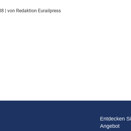
Eurailpress Career Boost
 & Komponenten
008
| von Redaktion Eurailpress
ur & Ausrüstung
Entdecken Si
Angebot