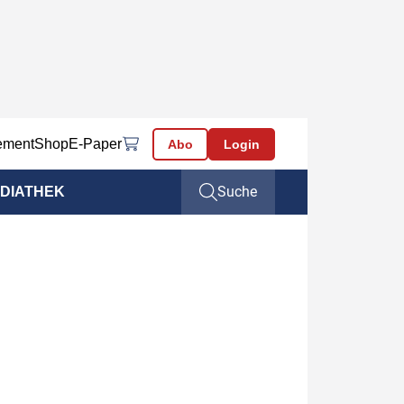
ement
Shop
E-Paper
Abo
Login
Suche
DIATHEK