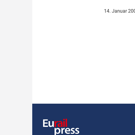
Politik
Fahrzeuge
14. Januar 2
Verbände: Wer spricht für
Infrastrukt
wen?
ÖPNV
Marktplatz: Wer macht was?
Start-Up-Check
Thema des Monats
Dossier: Generalsanierung
Dossier: ETCS
Dossier:
Stellwerksbesetzung