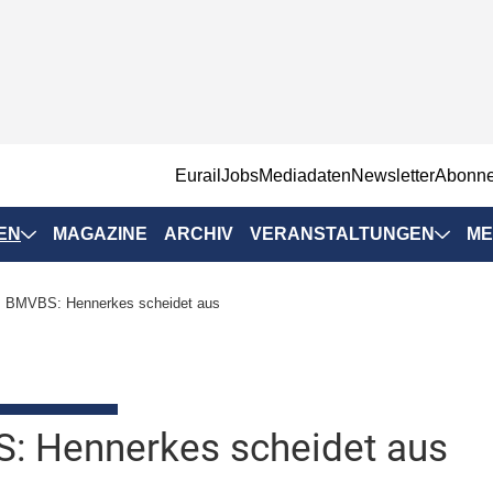
EurailJobs
Mediadaten
Newsletter
Abonn
EN
MAGAZINE
ARCHIV
VERANSTALTUNGEN
ME
Eurailpress-
BMVBS: Hennerkes scheidet aus
Veranstaltungen
Rad-Schiene Tagung
 Positionen
IRSA 2025
n & Märkte
: Hennerkes scheidet aus
Branchentermine
ervices