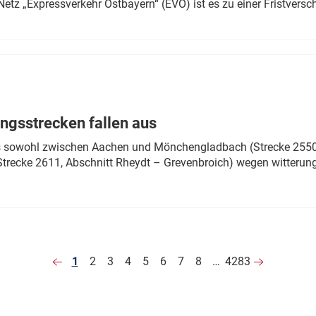
Netz „Expressverkehr Ostbayern“ (EVO) ist es zu einer Fristver
ngsstrecken fallen aus
 es sowohl zwischen Aachen und Mönchengladbach (Strecke 2550,
recke 2611, Abschnitt Rheydt – Grevenbroich) wegen witterun
1
2
3
4
5
6
7
8
…
4283