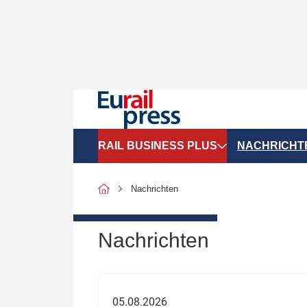
RAIL BUSINESS PLUS
NACHRICHT
Organigramme
Politik
Nachrichten
SGV-Marktdaten
Recht
SPNV-Marktdaten
Personen &
Nachrichten
Bilanzen
Unternehme
Recht
Betrieb & S
05.08.2026