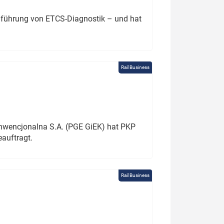
chführung von ETCS-Diagnostik – und hat
Rail Business
onwencjonalna S.A. (PGE GiEK) hat PKP
auftragt.
Rail Business