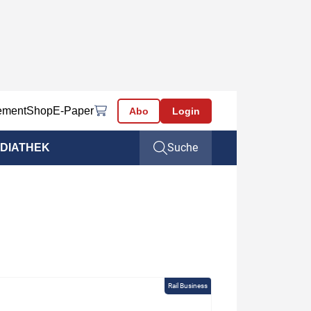
ement
Shop
E-Paper
Abo
Login
Suche
DIATHEK
Rail Business