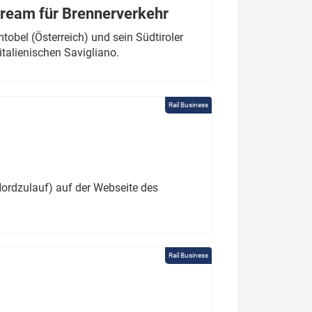
tream für Brennerverkehr
obel (Österreich) und sein Südtiroler
italienischen Savigliano.
Rail Business
ordzulauf) auf der Webseite des
Rail Business