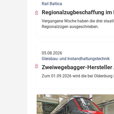
Rail Baltica
Politik
Fahrzeuge
Regionalzugbeschaffung im B
Verbände: Wer spricht für
Infrastrukt
Vergangene Woche haben die drei staatli
wen?
Regionalzügen ausgeschrieben.
ÖPNV
Marktplatz: Wer macht was?
Start-Up-Check
05.08.2026
Thema des Monats
Gleisbau- und Instandhaltungstechnik
Dossier: Generalsanierung
Zweiwegebagger-Hersteller A
Dossier: ETCS
Zum 01.09.2026 wird die bei Oldenburg 
Dossier:
Stellwerksbesetzung