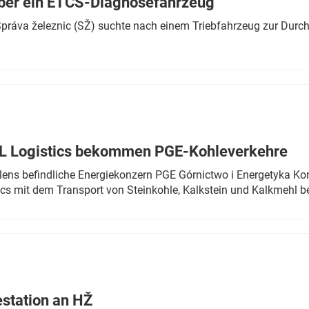
ber ein ETCS-Diagnosefahrzeug
r Správa železnic (SŽ) suchte nach einem Triebfahrzeug zur Dur
TL Logistics bekommen PGE-Kohleverkehre
olens befindliche Energiekonzern PGE Górnictwo i Energetyka K
cs mit dem Transport von Steinkohle, Kalkstein und Kalkmehl be
estation an HŽ