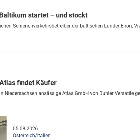
Eurailpress Career Boost
 & Komponenten
altikum startet – und stockt
ur & Ausrüstung
chen Schienenverkehrsbetreiber der baltischen Länder Elron, V
tlas findet Käufer
in Niedersachsen ansässige Atlas GmbH von Buhler Versatile ge
05.08.2026
Österreich/Italien