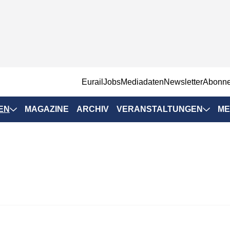
EurailJobs
Mediadaten
Newsletter
Abonn
EN
MAGAZINE
ARCHIV
VERANSTALTUNGEN
ME
Eurailpress-
Veranstaltungen
Rad-Schiene Tagung
 Positionen
IRSA 2025
n & Märkte
Branchentermine
ervices