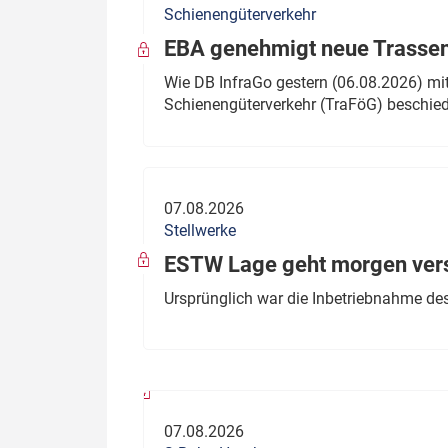
Schienengüterverkehr
Politik
Fahrzeuge
EBA genehmigt neue Trassen
Verbände: Wer spricht für
Infrastrukt
Wie DB InfraGo gestern (06.08.2026) mit
wen?
Schienengüterverkehr (TraFöG) beschie
ÖPNV
Marktplatz: Wer macht was?
Start-Up-Check
07.08.2026
Thema des Monats
Stellwerke
Dossier: Generalsanierung
ESTW Lage geht morgen versp
Dossier: ETCS
Ursprünglich war die Inbetriebnahme des
Dossier:
Stellwerksbesetzung
07.08.2026