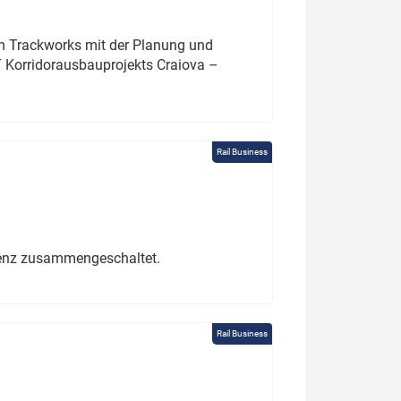
um Trackworks mit der Planung und
 Korridorausbauprojekts Craiova –
Rail Business
erenz zusammengeschaltet.
Rail Business