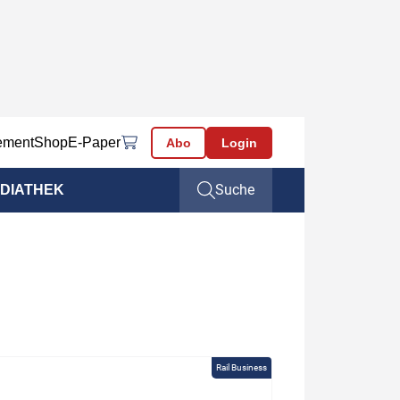
ement
Shop
E-Paper
Abo
Login
Suche
DIATHEK
Rail Business