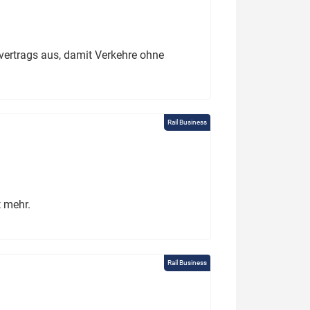
ertrags aus, damit Verkehre ohne
Rail Business
t mehr.
Rail Business