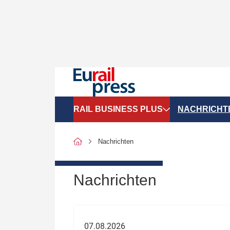
RAIL BUSINESS PLUS
NACHRICHT
Organigramme
Politik
Nachrichten
SGV-Marktdaten
Recht
SPNV-Marktdaten
Personen &
Nachrichten
Bilanzen
Unternehme
Recht
Betrieb & S
07.08.2026