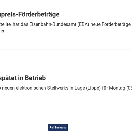
Eurailpress Career Boost
 & Komponenten
preis-Förderbeträge
ur & Ausrüstung
teilte, hat das Eisenbahn-Bundesamt (EBA) neue Förderbeträge 
den.
ätet in Betrieb
 neuen elektronischen Stellwerks in Lage (Lippe) für Montag (0
Rail Business