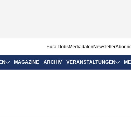
EurailJobs
Mediadaten
Newsletter
Abonn
EN
MAGAZINE
ARCHIV
VERANSTALTUNGEN
ME
Eurailpress-
Veranstaltungen
Rad-Schiene Tagung
 Positionen
IRSA 2025
n & Märkte
Branchentermine
ervices