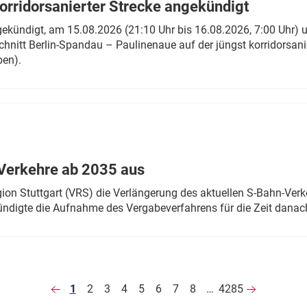
rridorsanierter Strecke angekündigt
gekündigt, am 15.08.2026 (21:10 Uhr bis 16.08.2026, 7:00 Uhr) 
hnitt Berlin-Spandau – Paulinenaue auf der jüngst korridorsan
ben).
Verkehre ab 2035 aus
n Stuttgart (VRS) die Verlängerung des aktuellen S-Bahn-Verk
ndigte die Aufnahme des Vergabeverfahrens für die Zeit danac
1
2
3
4
5
6
7
8
…
4285