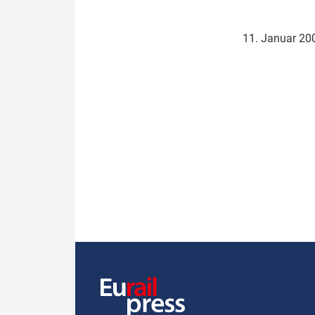
Politik
Fahrzeuge
11. Januar 2
Verbände: Wer spricht für
Infrastrukt
wen?
ÖPNV
Marktplatz: Wer macht was?
Start-Up-Check
Thema des Monats
Dossier: Generalsanierung
Dossier: ETCS
Dossier:
Stellwerksbesetzung