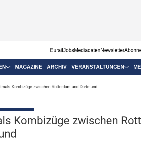
EurailJobs
Mediadaten
Newsletter
Abonn
EN
MAGAZINE
ARCHIV
VERANSTALTUNGEN
ME
Eurailpress-
stmals Kombizüge zwischen Rotterdam und Dortmund
Veranstaltungen
Rad-Schiene Tagung
 Positionen
IRSA 2025
als Kombizüge zwischen Rot
n & Märkte
Branchentermine
und
ervices