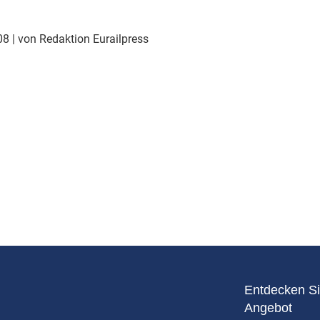
Eurailpress Career Boost
 & Komponenten
008
| von Redaktion Eurailpress
ur & Ausrüstung
Entdecken Si
Angebot