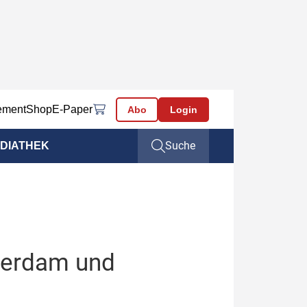
ement
Shop
E-Paper
Abo
Login
Suche
DIATHEK
terdam und