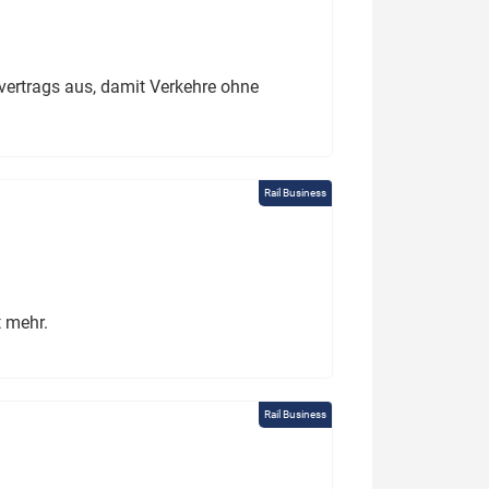
ertrags aus, damit Verkehre ohne
Rail Business
t mehr.
Rail Business