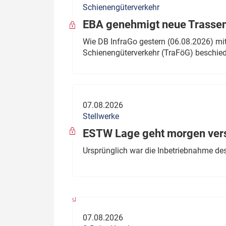
Schienengüterverkehr
Politik
Fahrzeuge
EBA genehmigt neue Trassen
Verbände: Wer spricht für
Infrastrukt
Wie DB InfraGo gestern (06.08.2026) mit
wen?
Schienengüterverkehr (TraFöG) beschie
ÖPNV
Marktplatz: Wer macht was?
Start-Up-Check
07.08.2026
Thema des Monats
Stellwerke
Dossier: Generalsanierung
ESTW Lage geht morgen versp
Dossier: ETCS
Ursprünglich war die Inbetriebnahme des
Dossier:
Stellwerksbesetzung
07.08.2026