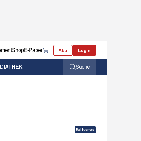
ement
Shop
E-Paper
Abo
Login
Suche
DIATHEK
Rail Business