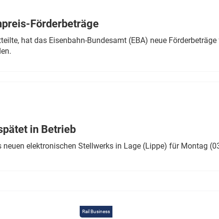
Eurailpress Career Boost
 & Komponenten
preis-Förderbeträge
ur & Ausrüstung
teilte, hat das Eisenbahn-Bundesamt (EBA) neue Förderbeträge 
den.
ätet in Betrieb
 neuen elektronischen Stellwerks in Lage (Lippe) für Montag (0
Rail Business