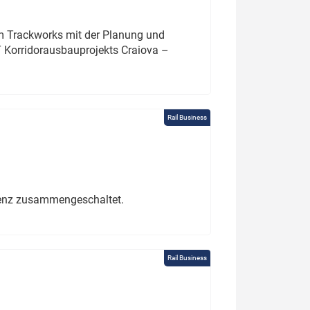
um Trackworks mit der Planung und
 Korridorausbauprojekts Craiova –
Rail Business
erenz zusammengeschaltet.
Rail Business