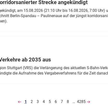
rridorsanierter Strecke angekündigt
gekündigt, am 15.08.2026 (21:10 Uhr bis 16.08.2026, 7:00 Uhr) 
hnitt Berlin-Spandau – Paulinenaue auf der jüngst korridorsan
ben).
Verkehre ab 2035 aus
n Stuttgart (VRS) die Verlängerung des aktuellen S-Bahn-Verk
ndigte die Aufnahme des Vergabeverfahrens für die Zeit danac
1
2
3
4
5
6
7
8
…
4285