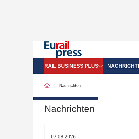
RAIL BUSINESS PLUS
NACHRICHT
Organigramme
Politik
Nachrichten
SGV-Marktdaten
Recht
SPNV-Marktdaten
Personen &
Nachrichten
Bilanzen
Unternehme
Recht
Betrieb & S
07.08.2026