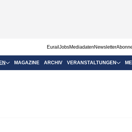
EurailJobs
Mediadaten
Newsletter
Abonn
EN
MAGAZINE
ARCHIV
VERANSTALTUNGEN
ME
Eurailpress-
Veranstaltungen
Rad-Schiene Tagung
 Positionen
IRSA 2025
n & Märkte
Branchentermine
ervices