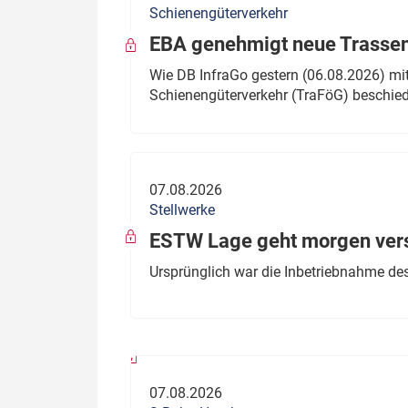
Schienengüterverkehr
Politik
Fahrzeuge
EBA genehmigt neue Trassen
Verbände: Wer spricht für
Infrastrukt
Wie DB InfraGo gestern (06.08.2026) mit
wen?
Schienengüterverkehr (TraFöG) beschie
ÖPNV
Marktplatz: Wer macht was?
Start-Up-Check
07.08.2026
Thema des Monats
Stellwerke
Dossier: Generalsanierung
ESTW Lage geht morgen versp
Dossier: ETCS
Ursprünglich war die Inbetriebnahme des
Dossier:
Stellwerksbesetzung
07.08.2026