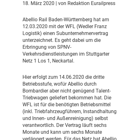
18. März 2020
| von Redaktion Eurailpress
A
bellio Rail Baden-Württemberg hat am
12.03.2020 mit der WFL (Wedler Franz
Logistik) einen Subunternehmervertrag
unterzeichnet. Es geht dabei um die
Erbringung von SPNV-
Verkehrsdienstleistungen im Stuttgarter
Netz 1 Los 1, Neckartal.
H
ier erfolgt zum 14.06.2020 die dritte
Betriebsstufe, wofür Abellio durch
Bombardier aber nicht genügend Talent-
Triebwagen geliefert bekommen hat. Die
WFL ist für die benötigten Betriebsmittel
(inkl. Triebfahrzeugführern, Instandhaltung
und Innen- und Außenreinigung) selbst
verantwortlich. Der Vertrag läuft sechs
Monate und kann um sechs Monate
verlängert werden. Für das Netz hat Abellio