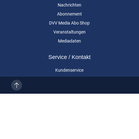
Nachrichten
Abonnement
DVV Media Abo Shop
Veranstaltungen
Mediadaten
Service / Kontakt
Kundenservice
Vertragskündigung
Kontakt
Über uns
Impressum
Datenschutz
AGB
Cookie-Einstellungen
Eurailpress ist eine Marke der DVV Media Group GmbH