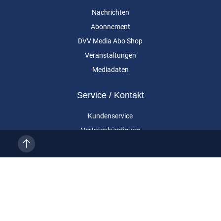
Nachrichten
Abonnement
DVV Media Abo Shop
Veranstaltungen
Mediadaten
Service / Kontakt
Kundenservice
Vertragskündigung
Kontakt
Über uns
Impressum
Datenschutz
AGB
Cookie-Einstellungen
Eurailpress ist eine Marke der DVV Media Group GmbH