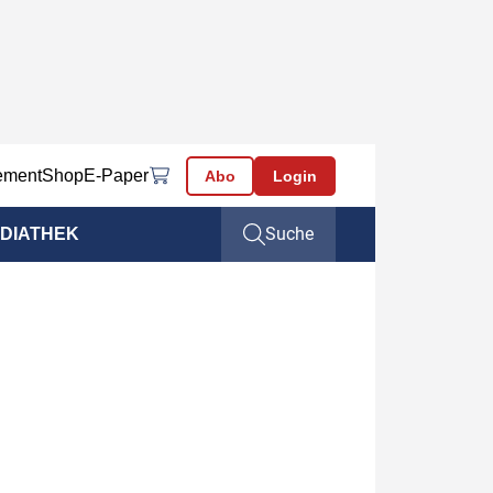
ement
Shop
E-Paper
Abo
Login
Suche
DIATHEK