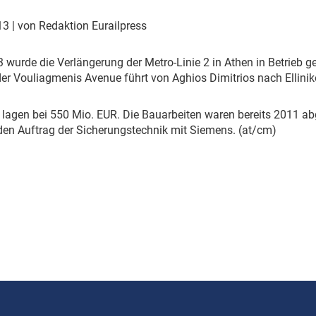
Eurailpress Career Boost
 & Komponenten
013
| von Redaktion Eurailpress
ur & Ausrüstung
 wurde die Verlängerung der Metro-Linie 2 in Athen in Betrieb
der Vouliagmenis Avenue führt von Aghios Dimitrios nach Ellinik
 lagen bei 550 Mio. EUR. Die Bauarbeiten waren bereits 2011 ab
en Auftrag der Sicherungstechnik mit Siemens. (at/cm)