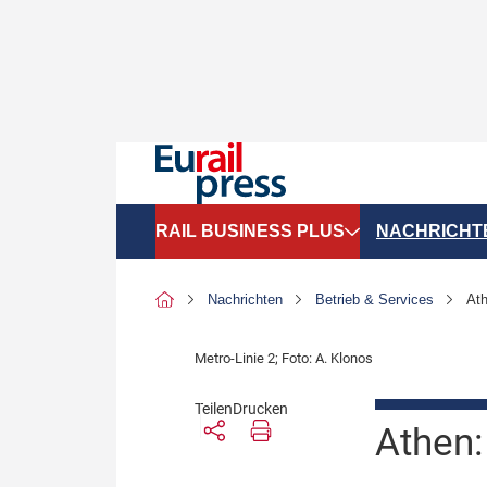
RAIL BUSINESS PLUS
NACHRICHT
Organigramme
Politik
Nachrichten
Betrieb & Services
Ath
SGV-Marktdaten
Recht
Metro-Linie 2; Foto: A. Klonos
SPNV-Marktdaten
Personen &
Teilen
Drucken
Bilanzen
Unternehme
Athen:
Recht
Betrieb & S