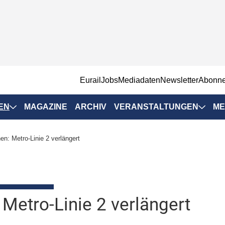
EurailJobs
Mediadaten
Newsletter
Abonn
EN
MAGAZINE
ARCHIV
VERANSTALTUNGEN
ME
Eurailpress-
en: Metro-Linie 2 verlängert
Veranstaltungen
Rad-Schiene Tagung
 Positionen
IRSA 2025
n & Märkte
 Metro-Linie 2 verlängert
Branchentermine
ervices