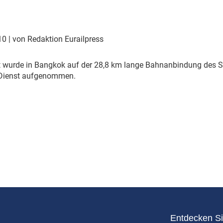
Eurailpress Career Boost
 & Komponenten
ur & Ausrüstung
010
| von Redaktion Eurailpress
 wurde in Bangkok auf der 28,8 km lange Bahnanbindung des Su
 Dienst aufgenommen.
Entdecken Si