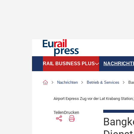
RAIL BUSINESS PLUS
NACHRICHT
Organigramme
Politik
Nachrichten
Betrieb & Services
Ban
SGV-Marktdaten
Recht
Airport Express Zug vor der Lat Krabang Station
SPNV-Marktdaten
Personen &
Teilen
Drucken
Bilanzen
Unternehme
Bangko
Recht
Betrieb & S