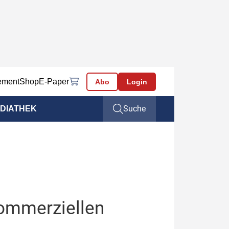
ement
Shop
E-Paper
Abo
Login
Suche
DIATHEK
kommerziellen