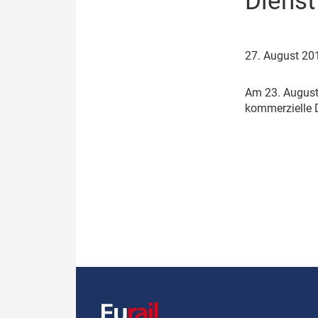
Dienst
Politik
Fahrzeuge
Verbände: Wer spricht für
Infrastrukt
27. August 2
wen?
ÖPNV
Marktplatz: Wer macht was?
A
m 23. August
kommerzielle
Start-Up-Check
Thema des Monats
Dossier: Generalsanierung
Dossier: ETCS
Dossier:
Stellwerksbesetzung