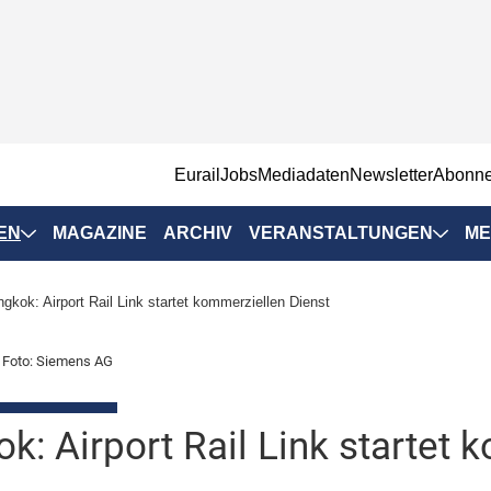
EurailJobs
Mediadaten
Newsletter
Abonn
EN
MAGAZINE
ARCHIV
VERANSTALTUNGEN
ME
Eurailpress-
gkok: Airport Rail Link startet kommerziellen Dienst
Veranstaltungen
Rad-Schiene Tagung
; Foto: Siemens AG
 Positionen
IRSA 2025
n & Märkte
k: Airport Rail Link startet 
Branchentermine
ervices