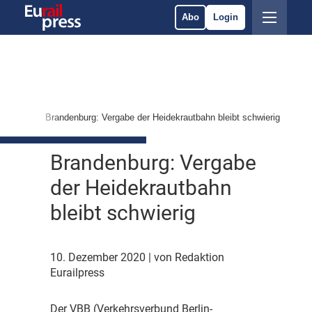
Abo
Login
rvices
Brandenburg: Vergabe der Heidekrautbahn bleibt schwierig
Brandenburg: Vergabe
der Heidekrautbahn
bleibt schwierig
10. Dezember 2020
| von Redaktion
Eurailpress
D
er VBB (Verkehrsverbund Berlin-