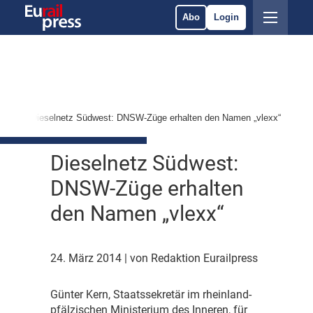
Abo
Login
ces
Dieselnetz Südwest: DNSW-Züge erhalten den Namen „vlexx“
Dieselnetz Südwest:
DNSW-Züge erhalten
den Namen „vlexx“
24. März 2014
| von Redaktion Eurailpress
G
ünter Kern, Staatssekretär im rheinland-
pfälzischen Ministerium des Inneren, für