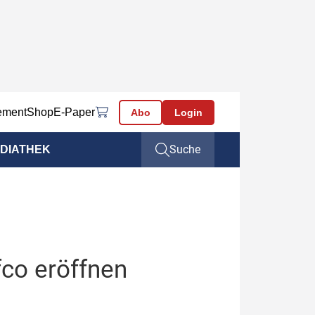
ement
Shop
E-Paper
Abo
Login
Suche
DIATHEK
fco eröffnen