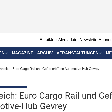
EurailJobs
Mediadaten
Newsletter
Abonn
EN
MAGAZINE
ARCHIV
VERANSTALTUNGEN
ME
Eurailpress-
nkreich: Euro Cargo Rail und Gefco eröffnen Automotive-Hub Gevrey
Veranstaltungen
Rad-Schiene Tagung
 Positionen
IRSA 2025
eich: Euro Cargo Rail und Ge
n & Märkte
Branchentermine
otive-Hub Gevrey
ervices