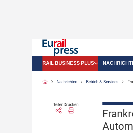
RAIL BUSINESS PLUS
NACHRICHT
Organigramme
Politik
Nachrichten
Betrieb & Services
Fra
SGV-Marktdaten
Recht
SPNV-Marktdaten
Personen &
Teilen
Drucken
Frankr
Bilanzen
Unternehme
Autom
Recht
Betrieb & S