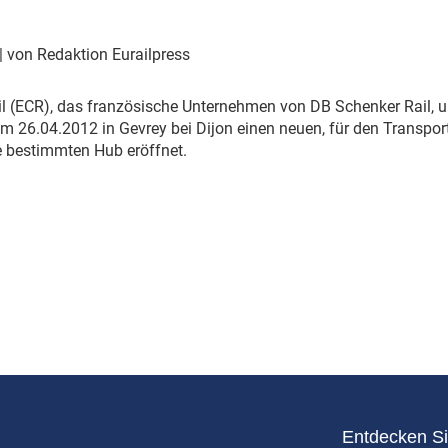
Eurailpress Career Boost
 & Komponenten
| von Redaktion Eurailpress
ur & Ausrüstung
il (ECR), das französische Unternehmen von DB Schenker Rail,
m 26.04.2012 in Gevrey bei Dijon einen neuen, für den Transpo
e bestimmten Hub eröffnet.
Entdecken Si