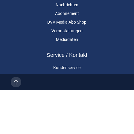
Nachrichten
Abonnement
DVV Media Abo Shop
Veranstaltungen
Mediadaten
Service / Kontakt
Kundenservice
Vertragskündigung
Kontakt
Über uns
Impressum
Datenschutz
AGB
Cookie-Einstellungen
Eurailpress ist eine Marke der DVV Media Group GmbH