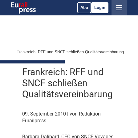
Abo
Login
ices
Frankreich: RFF und SNCF schließen Qualitätsvereinbarung
Frankreich: RFF und
SNCF schließen
Qualitätsvereinbarung
09. September 2010
| von Redaktion
Eurailpress
B
arbara Dalibard, CEO von SNCF Voyages