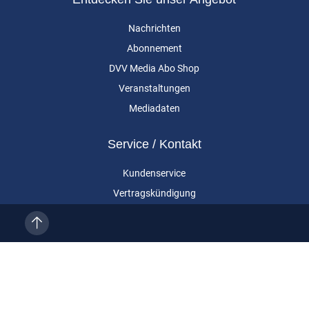
Nachrichten
Abonnement
DVV Media Abo Shop
Veranstaltungen
Mediadaten
Service / Kontakt
Kundenservice
Vertragskündigung
Kontakt
Über uns
Impressum
Datenschutz
AGB
Cookie-Einstellungen
Eurailpress ist eine Marke der DVV Media Group GmbH