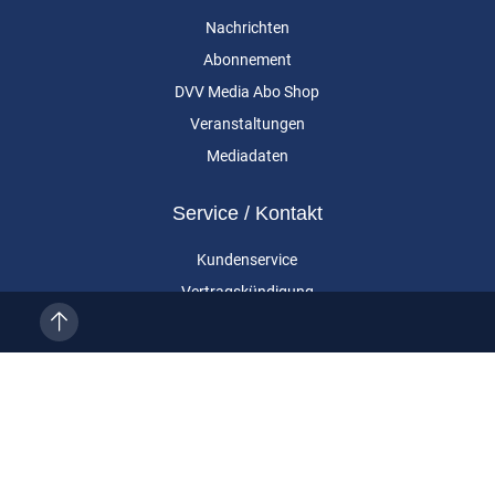
Nachrichten
Abonnement
DVV Media Abo Shop
Veranstaltungen
Mediadaten
Service / Kontakt
Kundenservice
Vertragskündigung
Kontakt
Über uns
Impressum
Datenschutz
AGB
Cookie-Einstellungen
Eurailpress ist eine Marke der DVV Media Group GmbH