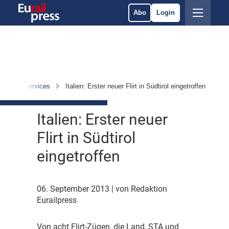
Abo
Login
etrieb & Services
Italien: Erster neuer Flirt in Südtirol eingetroffen
Italien: Erster neuer
Flirt in Südtirol
eingetroffen
06. September 2013
| von Redaktion
Eurailpress
V
on acht Flirt-Zügen, die Land, STA und