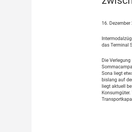
zwisch
Politik
Fahrzeuge
Verbände: Wer spricht für
Infrastrukt
16. Dezember
wen?
ÖPNV
Marktplatz: Wer macht was?
I
ntermodalzüge
das Terminal
Start-Up-Check
D
ie Verlegung
Thema des Monats
Sommacampagna
Sona liegt et
Dossier: Generalsanierung
bislang auf de
liegt aktuell 
Dossier: ETCS
Konsumgüter. T
Transportkapa
Dossier:
Stellwerksbesetzung