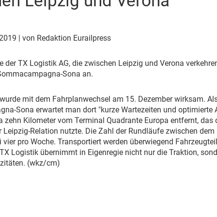
en Leipzig und Verona
Eurailpress Career Boost
 & Komponenten
ur & Ausrüstung
 2019
| von Redaktion Eurailpress
 der TX Logistik AG, die zwischen Leipzig und Verona verkehren, 
 Sommacampagna-Sona an.
 wurde mit dem Fahrplanwechsel am 15. Dezember wirksam. Als 
-Sona erwartet man dort "kurze Wartezeiten und optimierte
wa zehn Kilometer vom Terminal Quadrante Europa entfernt, das
r Leipzig-Relation nutzte. Die Zahl der Rundläufe zwischen de
bei vier pro Woche. Transportiert werden überwiegend Fahrzeugte
X Logistik übernimmt in Eigenregie nicht nur die Traktion, son
zitäten. (wkz/cm)