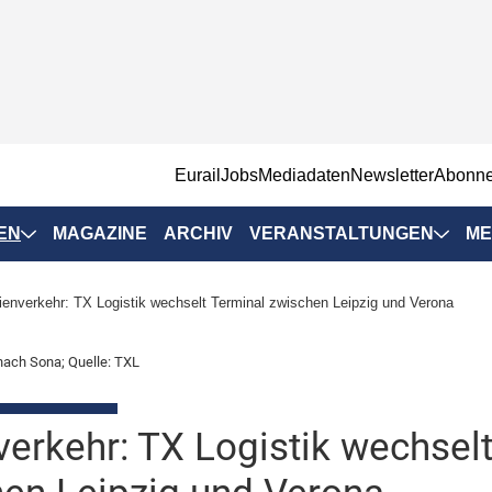
EurailJobs
Mediadaten
Newsletter
Abonn
EN
MAGAZINE
ARCHIV
VERANSTALTUNGEN
ME
Eurailpress-
lienverkehr: TX Logistik wechselt Terminal zwischen Leipzig und Verona
Veranstaltungen
Rad-Schiene Tagung
nach Sona; Quelle: TXL
 Positionen
IRSA 2025
n & Märkte
nverkehr: TX Logistik wechsel
Branchentermine
ervices