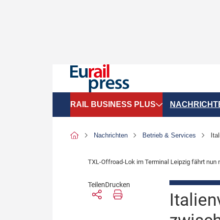
RAIL BUSINESS PLUS
NACHRICHT
Organigramme
Politik
Nachrichten
Betrieb & Services
Ita
SGV-Marktdaten
Recht
TXL-Offroad-Lok im Terminal Leipzig fährt nun 
SPNV-Marktdaten
Personen &
Teilen
Drucken
Bilanzen
Unternehme
Italie
Recht
Betrieb & S