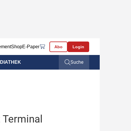
ement
Shop
E-Paper
Abo
Login
Suche
DIATHEK
t Terminal