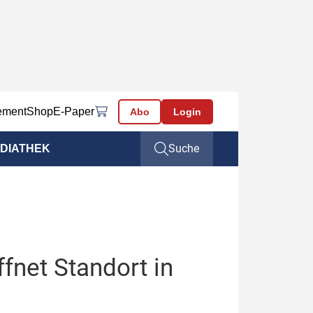
ement
Shop
E-Paper
Abo
Login
Suche
DIATHEK
fnet Standort in