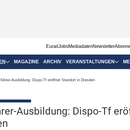
EurailJobs
Mediadaten
Newsletter
Abonn
EN
MAGAZINE
ARCHIV
VERANSTALTUNGEN
ME
Eurailpress-
führer-Ausbildung: Dispo-Tf eröffnet Standort in Dresden
Veranstaltungen
Rad-Schiene Tagung
 Positionen
IRSA 2025
rer-Ausbildung: Dispo-Tf eröf
n & Märkte
Branchentermine
en
ervices