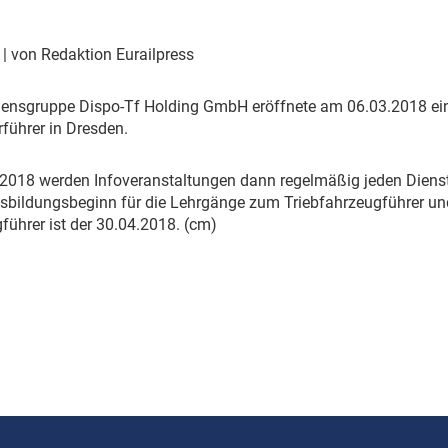
Eurailpress Career Boost
 & Komponenten
8
| von Redaktion Eurailpress
ur & Ausrüstung
ensgruppe Dispo-Tf Holding GmbH eröffnete am 06.03.2018 ein
führer in Dresden.
2018 werden Infoveranstaltungen dann regelmäßig jeden Dienst
usbildungsbeginn für die Lehrgänge zum Triebfahrzeugführer und
führer ist der 30.04.2018. (cm)