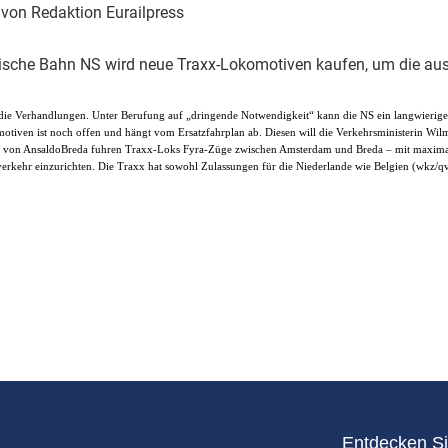
Eurailpress Career Boost
| von Redaktion Eurailpress
 & Komponenten
ur & Ausrüstung
dische Bahn NS wird neue Traxx-Lokomotiven kaufen, um die aus
 die Verhandlungen. Unter Berufung auf „dringende Notwendigkeit“ kann die NS ein langwieri
otiven ist noch offen und hängt vom Ersatzfahrplan ab. Diesen will die Verkehrsministerin Wilm
 von AnsaldoBreda fuhren Traxx-Loks Fyra-Züge zwischen Amsterdam und Breda – mit maximal
erkehr einzurichten. Die Traxx hat sowohl Zulassungen für die Niederlande wie Belgien (wkz/q
Entdecken Si