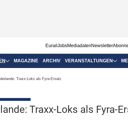
EurailJobs
Mediadaten
Newsletter
Abonn
EN
MAGAZINE
ARCHIV
VERANSTALTUNGEN
ME
Eurailpress-
derlande: Traxx-Loks als Fyra-Ersatz
Veranstaltungen
Rad-Schiene Tagung
 Positionen
IRSA 2025
lande: Traxx-Loks als Fyra-Er
n & Märkte
Branchentermine
ervices