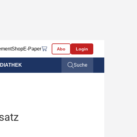
ement
Shop
E-Paper
Abo
Login
Suche
DIATHEK
satz