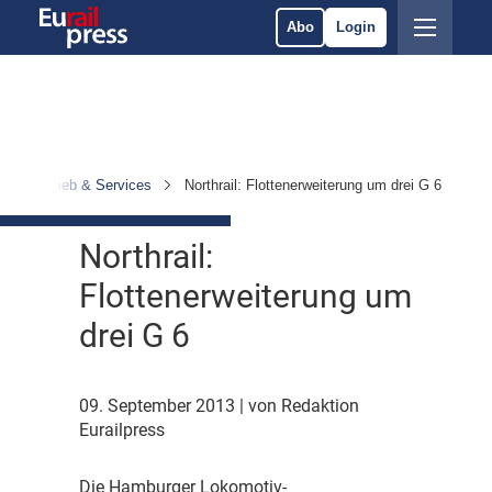
Abo
Login
Betrieb & Services
Northrail: Flottenerweiterung um drei G 6
Northrail:
Flottenerweiterung um
drei G 6
09. September 2013
| von Redaktion
Eurailpress
D
ie Hamburger Lokomotiv-