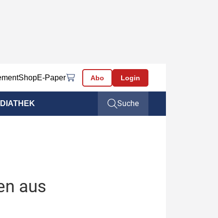
ement
Shop
E-Paper
Abo
Login
Suche
DIATHEK
en aus