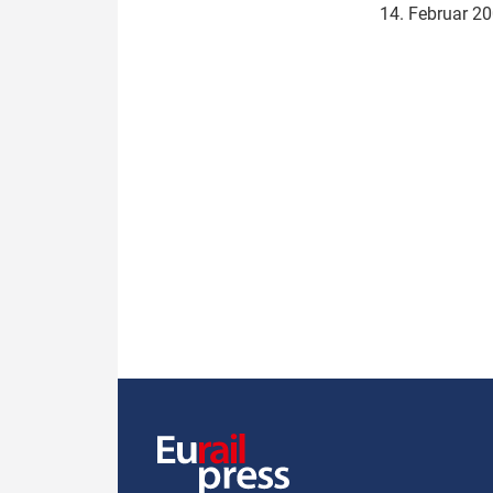
14. Februar 2
Politik
Fahrzeuge
Verbände: Wer spricht für
Infrastrukt
wen?
ÖPNV
Marktplatz: Wer macht was?
Start-Up-Check
Thema des Monats
Dossier: Generalsanierung
Dossier: ETCS
Dossier:
Stellwerksbesetzung