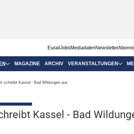
EurailJobs
Mediadaten
Newsletter
Abonn
EN
MAGAZINE
ARCHIV
VERANSTALTUNGEN
ME
Eurailpress-
 schreibt Kassel - Bad Wildungen aus
Veranstaltungen
Rad-Schiene Tagung
 Positionen
IRSA 2025
hreibt Kassel - Bad Wildung
n & Märkte
Branchentermine
ervices