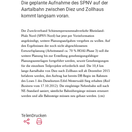
D
ie geplante Aufnahme des SPNV auf der
Aartalbahn zwischen Diez und Zollhaus
kommt langsam voran.
D
er Zweckverband Schienenpersonennahverkehr Rheinland-
Pfalz Nord (SPNV-Nord) hat jetzt per Vorinformation
angekündigt, weitere Planungsaufgaben vergeben zu wollen. Auf
den Ergebnissen der noch nicht abgeschlossenen
Entwurfsplanung (Arbeitsstand ca. 70 % HOAI-Phase 3) soll die
weitere Planung bis zur Erstellung genehmigungsfähiger
Planungsunterlagen fortgeführt werden, soweit Genehmigungen
für die einzelnen Teilprojekte erforderlich sind. Die 10,4 km
lange Aartalbahn von Diez nach Zollhaus soll ab Dezember 2015
befahren werden, den Auftrag hat bereits DB Regio im Rahmen
des Loses 1 des Dieselnetzes Eifel-Westerwald-Sieg erhalten (
Rail
Business
vom 17.10.2012). Die eingleisige Nebenbahn soll nach
NE-Standard saniert, sämtliche Bahnübergänge müssen erneuert
werden und alle Bahnsteige müssen neu gebaut werden. (cm)
Teilen
Drucken