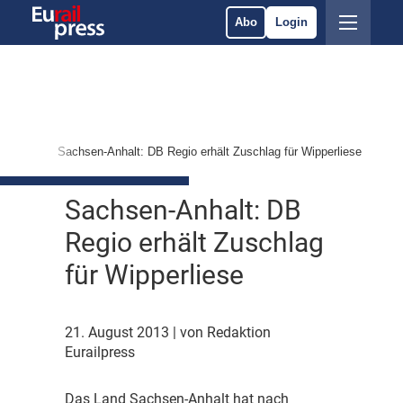
Abo
Login
rvices
Sachsen-Anhalt: DB Regio erhält Zuschlag für Wipperliese
Sachsen-Anhalt: DB
Regio erhält Zuschlag
für Wipperliese
21. August 2013
| von Redaktion
Eurailpress
D
as Land Sachsen-Anhalt hat nach