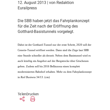
12. August 2013
| von Redaktion
Eurailpress
D
ie SBB haben jetzt das Fahrplankonzept
für die Zeit nach der Eröffnung des
Gotthard-Basistunnels vorgelegt.
D
abei ist der Gotthard-Tunnel nur der erste Schritt, 2020 soll der
Cenerie-Tunnel eröffnet werden. Dann sind die Züge laut SBB
eine Stunde schneller als derzeit. Neben dem Basistunnel wird es
auch künftig ein Angebot auf der Bergstrecke über Göschenen
geben. Zudem soll bis 2016 Bellinzona einen komplett
modernisierten Bahnhof erhalten. Mehr zu dem Fahrplankonzept
in
Rail Business
34/13. (cm)
Teilen
Drucken