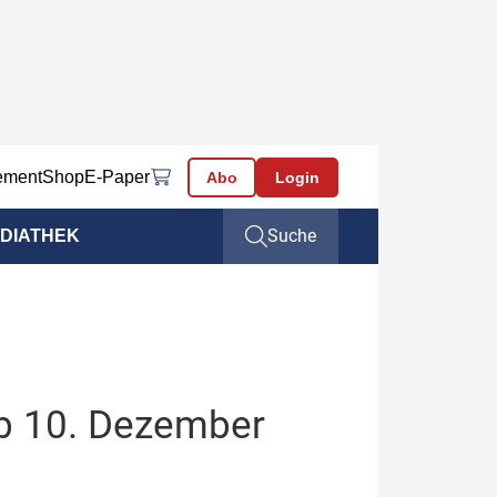
ement
Shop
E-Paper
Abo
Login
Suche
DIATHEK
ab 10. Dezember