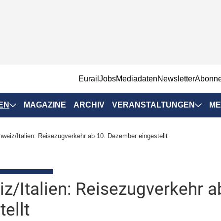
EurailJobs
Mediadaten
Newsletter
Abonn
EN
MAGAZINE
ARCHIV
VERANSTALTUNGEN
ME
Eurailpress-
weiz/Italien: Reisezugverkehr ab 10. Dezember eingestellt
Veranstaltungen
Rad-Schiene Tagung
 Positionen
IRSA 2025
z/Italien: Reisezugverkehr 
n & Märkte
Branchentermine
tellt
ervices