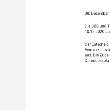
Politik
Fahrzeuge
08. Dezember
Verbände: Wer spricht für
Infrastrukt
wen?
ÖPNV
D
ie SBB und T
Marktplatz: Wer macht was?
10.12.2020 au
Start-Up-Check
D
er Entscheid
Fernverkehrs a
Thema des Monats
aus. Die Züge 
Domodossola s
Dossier: Generalsanierung
Dossier: ETCS
Dossier:
Stellwerksbesetzung