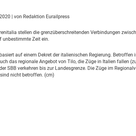
Eurailpress Career Boost
 & Komponenten
 2020
| von Redaktion Eurailpress
ur & Ausrüstung
renitalia stellen die grenzüberschreitenden Verbindungen zwisc
f unbestimmte Zeit ein.
 basiert auf einem Dekret der italienischen Regierung. Betroffen
uch das regionale Angebot von Tilo, die Züge in Italien fallen (
der SBB verkehren bis zur Landesgrenze. Die Züge im Regionalv
ind nicht betroffen. (cm)