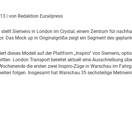
Eurailpress Career Boost
 & Komponenten
013
| von Redaktion Eurailpress
ur & Ausrüstung
 stellt Siemens in London im Crystal, einem Zentrum für nachha
r. Das Mock up in Originalgröße zeigt ein Segment des geplant
ert dieses Modell auf der Plattform „Inspiro“ von Siemens, opti
tten. London Transport bereitet aktuell eine Ausschreibung übe
Wochenende die ersten zwei Inspiro-Züge in Warschau im Fahrga
heiten folgen. Insgesamt hat Warschau 35 sechsteilige Metroeinh