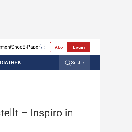
ement
Shop
E-Paper
Abo
Login
Suche
DIATHEK
ellt – Inspiro in