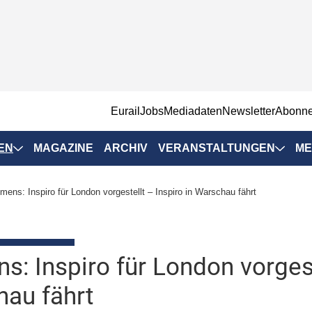
EurailJobs
Mediadaten
Newsletter
Abonn
EN
MAGAZINE
ARCHIV
VERANSTALTUNGEN
ME
Eurailpress-
mens: Inspiro für London vorgestellt – Inspiro in Warschau fährt
Veranstaltungen
Rad-Schiene Tagung
 Positionen
IRSA 2025
s: Inspiro für London vorgest
n & Märkte
Branchentermine
au fährt
ervices