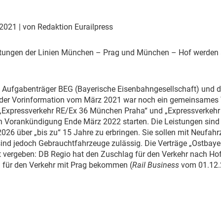
Eurailpress Career Boost
 & Komponenten
 2021
| von Redaktion Eurailpress
ur & Ausrüstung
tungen der Linien München – Prag und München – Hof werden a
die Aufgabenträger BEG (Bayerische Eisenbahngesellschaft) und 
 der Vorinformation vom März 2021 war noch ein gemeinsames V
 „Expressverkehr RE/Ex 36 München Praha“ und „Expressverkehr 
en Vorankündigung Ende März 2022 starten. Die Leistungen sin
26 über „bis zu“ 15 Jahre zu erbringen. Sie sollen mit Neufahr
ind jedoch Gebrauchtfahrzeuge zulässig. Die Verträge „Ostbay
 vergeben: DB Regio hat den Zuschlag für den Verkehr nach Hof 
hn für den Verkehr mit Prag bekommen (
Rail Business
vom 01.12.