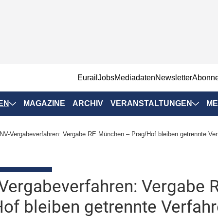
EurailJobs
Mediadaten
Newsletter
Abonn
EN
MAGAZINE
ARCHIV
VERANSTALTUNGEN
ME
Eurailpress-
V-Vergabeverfahren: Vergabe RE München – Prag/Hof bleiben getrennte Ver
Veranstaltungen
Rad-Schiene Tagung
 Positionen
IRSA 2025
Vergabeverfahren: Vergabe 
n & Märkte
Branchentermine
of bleiben getrennte Verfah
ervices