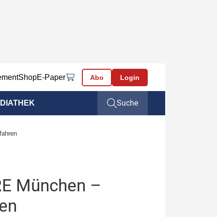
ement
Shop
E-Paper
Abo
Login
Suche
DIATHEK
fahren
RE München –
ren