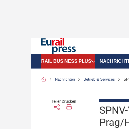
RAIL BUSINESS PLUS
NACHRICHT
Organigramme
Politik
Nachrichten
Betrieb & Services
SPN
SGV-Marktdaten
Recht
SPNV-Marktdaten
Personen &
Teilen
Drucken
SPNV-
Bilanzen
Unternehme
Prag/H
Recht
Betrieb & S