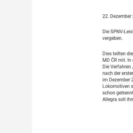
Politik
Fahrzeuge
22. Dezember
Verbände: Wer spricht für
Infrastrukt
wen?
ÖPNV
D
ie SPNV-Leis
Marktplatz: Wer macht was?
vergeben.
Start-Up-Check
D
ies teilten 
MD ČR mit. In
Thema des Monats
Die Verfahren
nach der erst
Dossier: Generalsanierung
im Dezember 20
Lokomotiven s
Dossier: ETCS
schon getrennt
Allegra soll i
Dossier:
Stellwerksbesetzung