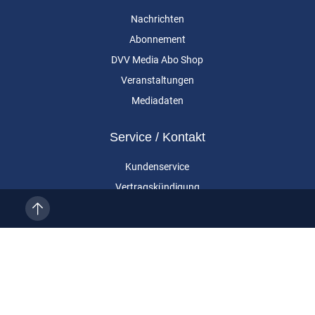
Nachrichten
Abonnement
DVV Media Abo Shop
Veranstaltungen
Mediadaten
Service / Kontakt
Kundenservice
Vertragskündigung
Kontakt
Über uns
Impressum
Datenschutz
AGB
Cookie-Einstellungen
Eurailpress ist eine Marke der DVV Media Group GmbH