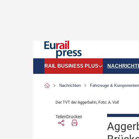
RAIL BUSINESS PLUS
NACHRICHT
Organigramme
Politik
Nachrichten
Fahrzeuge & Komponenten
SGV-Marktdaten
Recht
Der TVT der Aggerbahn, Foto: A. Voll
SPNV-Marktdaten
Personen &
Teilen
Drucken
Bilanzen
Unternehme
Aggerb
Recht
Betrieb & S