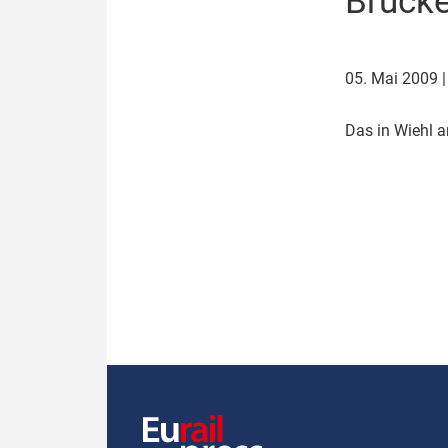
Brück
Politik
Fahrzeuge
Verbände: Wer spricht für
Infrastrukt
05. Mai 2009
wen?
ÖPNV
Marktplatz: Wer macht was?
D
as in Wiehl 
Start-Up-Check
Thema des Monats
Dossier: Generalsanierung
Dossier: ETCS
Dossier:
Stellwerksbesetzung