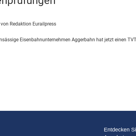
enprüfungen
Eurailpress Career Boost
 & Komponenten
ur & Ausrüstung
| von Redaktion Eurailpress
ansässige Eisenbahnunternehmen Aggerbahn hat jetzt einen TVT
Entdecken Si