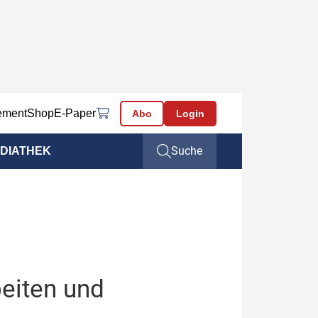
ement
Shop
E-Paper
Abo
Login
Suche
DIATHEK
beiten und