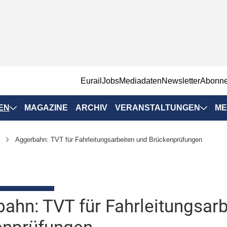
EurailJobs
Mediadaten
Newsletter
Abonn
EN
MAGAZINE
ARCHIV
VERANSTALTUNGEN
ME
Eurailpress-
Aggerbahn: TVT für Fahrleitungsarbeiten und Brückenprüfungen
Veranstaltungen
Rad-Schiene Tagung
 Positionen
IRSA 2025
n & Märkte
ahn: TVT für Fahrleitungsar
Branchentermine
ervices